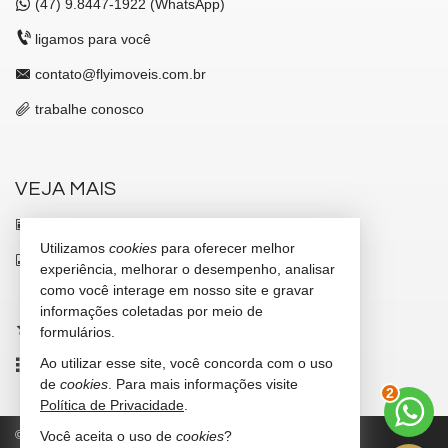
(47)
9.8447-1922 (WhatsApp)
ligamos para você
contato@flyimoveis.com.br
trabalhe conosco
VEJA MAIS
receba nosso newsletter
Utilizamos
cookies
para oferecer melhor
indicadores financeiros
experiência, melhorar o desempenho, analisar
como você interage em nosso site e gravar
cadastre seu imóvel
informações coletadas por meio de
imóveis favoritos
formulários.
Ao utilizar esse site, você concorda com o uso
mapa de imóveis
2
de
cookies
. Para mais informações visite
Política de Privacidade
.
©
2026
CRECI/SC 7347-J
Política de Privacidade
Você aceita o uso de
cookies
?