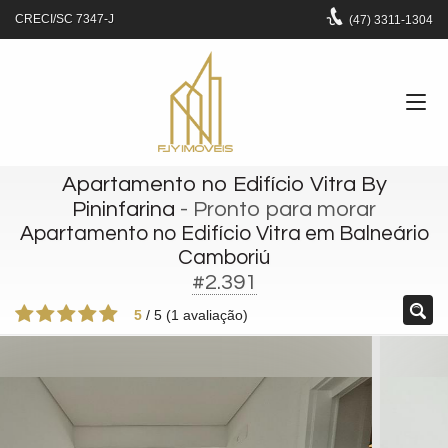
CRECI/SC 7347-J
(47)
3311-1304
Apartamento no Edifício Vitra By
Pininfarina
- Pronto para morar
Apartamento no Edifício Vitra em Balneário
Camboriú
#2.391
5
/
5
(
1
avaliação)