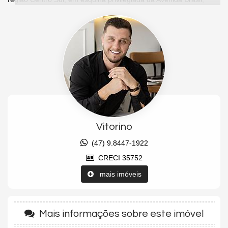
próximo ao mar, aos melhores restaurantes, beach clubs, marina
e toda a infraestrutura de luxo da cidade. Um projeto exclusivo
assinado pela renomada casa de design italiana Pininfarina,
referência mundial em sofisticação e responsável também pelo
design do icônico Yachthouse Residence Club.
O apartamento possui 171 m² privativos, com uma planta ampla,
moderna e extremamente sofisticada, oferecendo 04 suítes,
sendo 01 suíte master e outras 02 suítes com vista para o mar,
proporcionando exclusividade e conforto em todos os ambientes.
O living integrado conecta sala de estar e sala de jantar em um
espaço elegante e contemporâneo, com excelente iluminação
Vitorino
natural e acabamentos de altíssimo padrão. O imóvel conta ainda
com lavabo, cozinha planejada, área de serviço separada e 03
(47) 9.8447-1922
vagas de garagem privativas.
CRECI 35752
O Vitra by Pininfarina entrega uma experiência completa de luxo
e exclusividade, com áreas comuns totalmente mobiliadas,
mais imóveis
decoradas e equipadas, além de uma infraestrutura de lazer de
padrão internacional. O empreendimento conta com piscina
adulto e infantil, bar molhado, salão de festas, espaço gourmet,
Mais informações sobre este imóvel
cinema, academia completa, quadra poliesportiva, playground,
brinquedoteca, sala de jogos, sauna seca e úmida, praça de