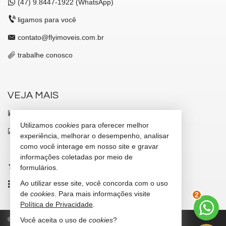
(47)
9.8447-1922 (WhatsApp)
ligamos para você
contato@flyimoveis.com.br
trabalhe conosco
VEJA MAIS
receba nosso newsletter
Utilizamos
cookies
para oferecer melhor
indicadores financeiros
experiência, melhorar o desempenho, analisar
como você interage em nosso site e gravar
cadastre seu imóvel
informações coletadas por meio de
imóveis favoritos
formulários.
Ao utilizar esse site, você concorda com o uso
mapa de imóveis
2
de
cookies
. Para mais informações visite
Política de Privacidade
.
©
2026
CRECI/SC 7347-J
Política de Privacidade
Você aceita o uso de
cookies
?