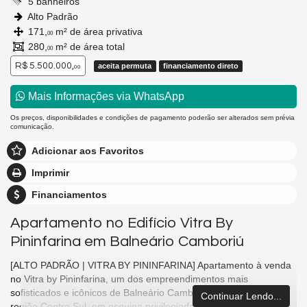
5 banheiros
Alto Padrão
171,
m² de área privativa
00
280,
m² de área total
00
R$ 5.500.000,
aceita permuta
financiamento direto
00
Mais Informações via WhatsApp
Os preços, disponibilidades e condições de pagamento poderão ser alterados sem prévia
comunicação.
Adicionar aos Favoritos
Imprimir
Financiamentos
Apartamento no Edifício Vitra By
Pininfarina em Balneário Camboriú
[ALTO PADRÃO | VITRA BY PININFARINA] Apartamento à venda
no Vitra by Pininfarina, um dos empreendimentos mais
sofisticados e icônicos de Balneário Camboriú, localizado na
Continuar Lendo...
região Centro Sul, em esquina privilegiada da Avenida Brasil,