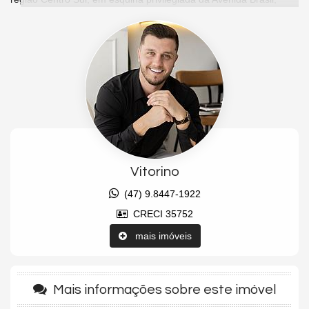
próximo ao mar, aos melhores restaurantes, beach clubs, marina
e toda a infraestrutura de luxo da cidade. Um projeto exclusivo
assinado pela renomada casa de design italiana Pininfarina,
referência mundial em sofisticação e responsável também pelo
design do icônico Yachthouse Residence Club.
O apartamento possui 171 m² privativos, com uma planta ampla,
moderna e extremamente sofisticada, oferecendo 04 suítes,
sendo 01 suíte master e outras 02 suítes com vista para o mar,
proporcionando exclusividade e conforto em todos os ambientes.
O living integrado conecta sala de estar e sala de jantar em um
espaço elegante e contemporâneo, com excelente iluminação
Vitorino
natural e acabamentos de altíssimo padrão. O imóvel conta ainda
com lavabo, cozinha planejada, área de serviço separada e 03
(47) 9.8447-1922
vagas de garagem privativas.
CRECI 35752
O Vitra by Pininfarina entrega uma experiência completa de luxo
e exclusividade, com áreas comuns totalmente mobiliadas,
mais imóveis
decoradas e equipadas, além de uma infraestrutura de lazer de
padrão internacional. O empreendimento conta com piscina
adulto e infantil, bar molhado, salão de festas, espaço gourmet,
Mais informações sobre este imóvel
cinema, academia completa, quadra poliesportiva, playground,
brinquedoteca, sala de jogos, sauna seca e úmida, praça de