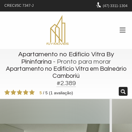
CRECI/SC 7347-J
(47)
3311-1304
Apartamento no Edifício Vitra By
Pininfarina
- Pronto para morar
Apartamento no Edifício Vitra em Balneário
Camboriú
#2.389
5
/
5
(
1
avaliação)