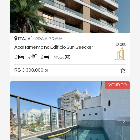
ITAJAÍ -
PRAIA BRAVA
#2.353
Apartamento no Edifício Sun Seecker
3
4
2
147,
00
R$ 3.300.000,
00
VENDIDO