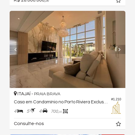
R$ 28.000.000,
00
ITAJAÍ -
PRAIA BRAVA
#1.210
Casa em Condomínio no Porto Riviera Exclusive
4
5
4
700,
00
Consulte-nos