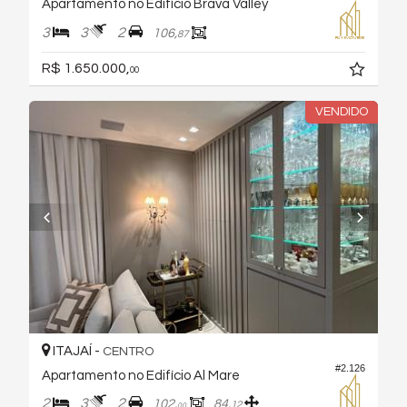
Apartamento no Edifício Brava Valley
3
3
2
106,
87
R$ 1.650.000,
00
VENDIDO
ITAJAÍ -
CENTRO
#2.126
Apartamento no Edifício Al Mare
2
3
2
102,
84,
12
00