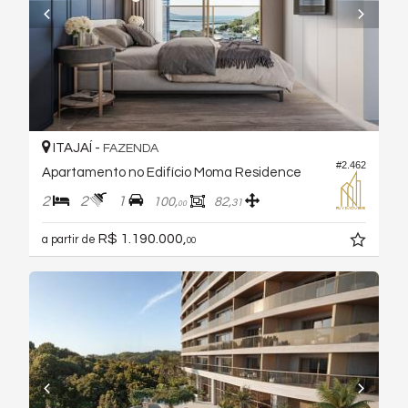
ITAJAÍ -
FAZENDA
#2.462
Apartamento no Edifício Moma Residence
2
2
1
100,
82,
31
00
R$ 1.190.000,
a partir de
00