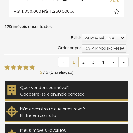
R$ 1.350.000
R$ 1.250.000,
00
imóveis encontrados
178
Exibir
24 POR PÁGINA
Ordenar por
DATA MAIS RECENTE
‹
1
2
3
4
›
»
5
/
5
(
1
avaliação)
Quer vender seu imóvel?
Cadastre-se e anuncie conosco
Não encontrou o que procurava?
Entre em contato
Meus imóveis Favoritos