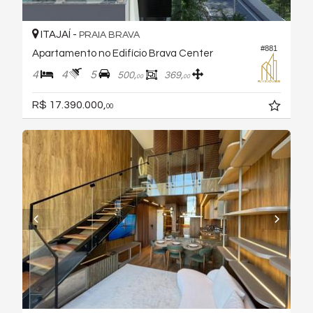
ITAJAÍ -
PRAIA BRAVA
#881
Apartamento no Edifício Brava Center
4
4
5
500,
369,
00
00
R$ 17.390.000,
00