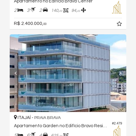
Apartamento no Edifício Brava Center
2
3
2
140,
94,
00
00
R$ 2.400.000,
00
ITAJAÍ -
PRAIA BRAVA
#2.479
Apartamento Garden no Edifício Bravo Residences
5
6
4
625,