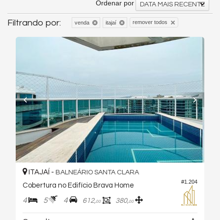
Ordenar por
DATA MAIS RECENTE
Filtrando por:
remover todos
venda
itajaí
ITAJAÍ -
BALNEÁRIO SANTA CLARA
#1.204
Cobertura no Edifício Brava Home
4
5
4
612,
380,
00
00