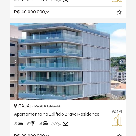
00
R$ 40.000.000,
00
ITAJAÍ -
PRAIA BRAVA
#2.478
Apartamento no Edifício Bravo Residence
5
6
4
329,
00