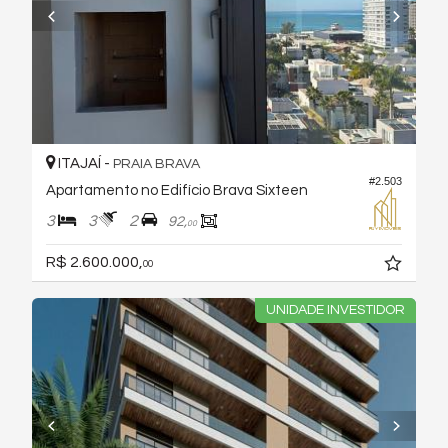
ITAJAÍ -
PRAIA BRAVA
#2.503
Apartamento no Edifício Brava Sixteen
3
3
2
92,
00
R$ 2.600.000,
00
UNIDADE INVESTIDOR