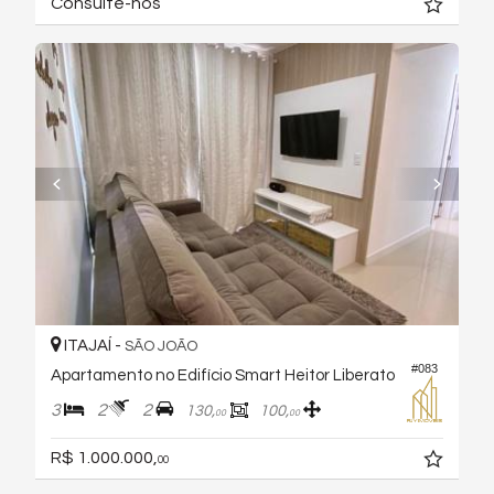
Consulte-nos
ITAJAÍ -
SÃO JOÃO
#083
Apartamento no Edifício Smart Heitor Liberato
3
2
2
130,
100,
00
00
R$ 1.000.000,
00