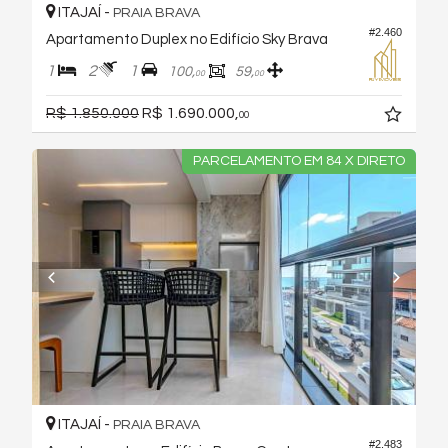
ITAJAÍ -
PRAIA BRAVA
#2.460
Apartamento Duplex no Edifício Sky Brava
1
2
1
100,
59,
00
00
R$ 1.850.000
R$ 1.690.000,
00
PARCELAMENTO EM 84 X DIRETO
ITAJAÍ -
PRAIA BRAVA
#2.483