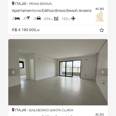
ITAJAÍ -
PRAIA BRAVA
#2.382
Apartamento no Edifício Brava Beach Aroeira
3
3
3
204,
150,
00
00
R$ 4.190.000,
00
ITAJAÍ -
BALNEÁRIO SANTA CLARA
#2.201