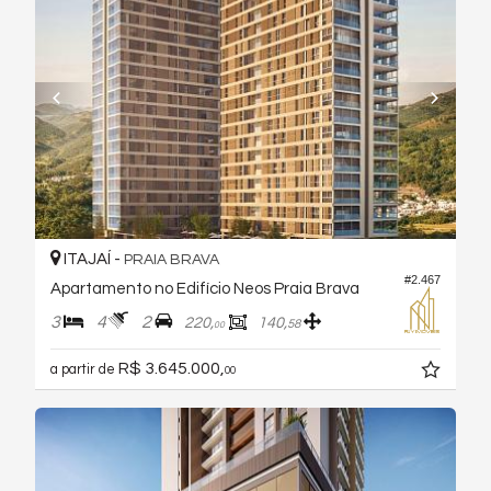
ITAJAÍ -
PRAIA BRAVA
#2.467
Apartamento no Edifício Neos Praia Brava
3
4
2
220,
140,
58
00
R$ 3.645.000,
a partir de
00