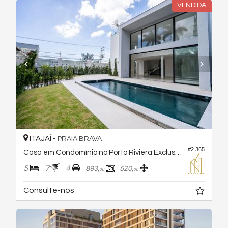
VENDIDA
ITAJAÍ -
PRAIA BRAVA
#2.365
Casa em Condomínio no Porto Riviera Exclusive
5
7
4
893,
520,
00
00
Consulte-nos