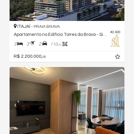
ITAJAÍ -
PRAIA BRAVA
#2.400
Apartamento no Edifício Torres da Brava - Sirena
3
3
2
110,
00
R$ 2.200.000,
00