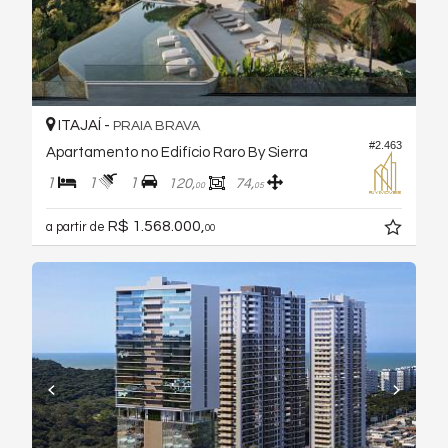
ITAJAÍ -
PRAIA BRAVA
#2.463
Apartamento no Edifício Raro By Sierra
1
1
1
120,
74,
00
05
R$ 1.568.000,
a partir de
00