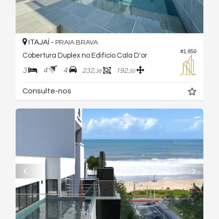
ITAJAÍ -
PRAIA BRAVA
#1.850
Cobertura Duplex no Edifício Cala D'or
3
4
4
232,
192,
38
50
Consulte-nos