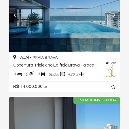
ITAJAÍ -
PRAIA BRAVA
#1.792
Cobertura Triplex no Edifício Brava Palace
4
6
4
500,
430,
00
00
R$ 14.000.000,
00
UNIDADE INVESTIDOR