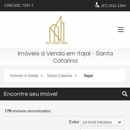
CRECI/SC 7347-J
(47)
3311-1304
Imóveis à Venda em Itajaí - Santa
Catarina
Imóveis à Venda
Santa Catarina
Itajaí
Encontre seu Imóvel
imóveis encontrados
178
Exibir
24 POR PÁGINA