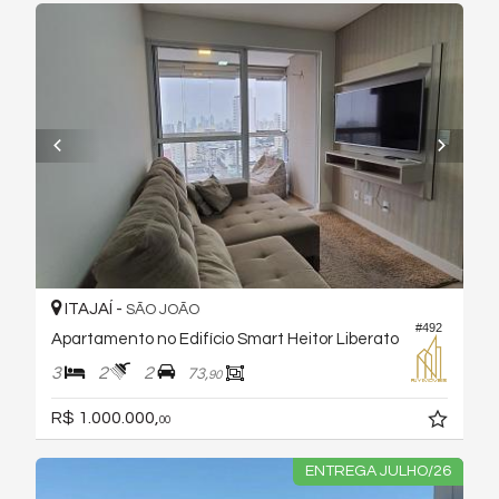
ITAJAÍ -
SÃO JOÃO
#492
Apartamento no Edifício Smart Heitor Liberato
3
2
2
73,
90
R$ 1.000.000,
00
ENTREGA JULHO/26