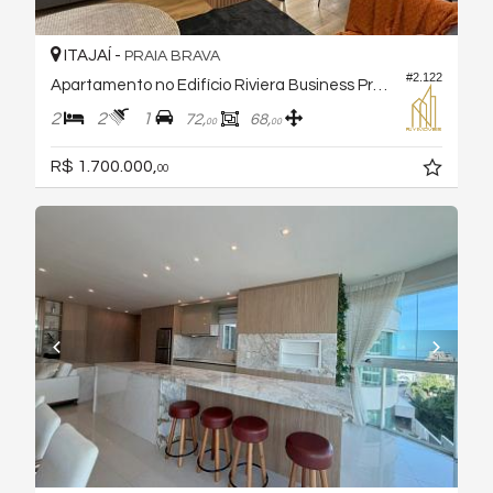
ITAJAÍ -
PRAIA BRAVA
#2.122
Apartamento no Edifício Riviera Business Praia Brava
2
2
1
72,
68,
00
00
R$ 1.700.000,
00