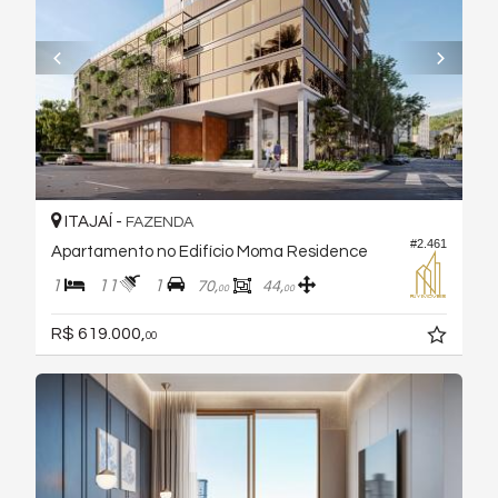
ITAJAÍ -
FAZENDA
#2.461
Apartamento no Edifício Moma Residence
1
11
1
70,
44,
00
00
R$ 619.000,
00