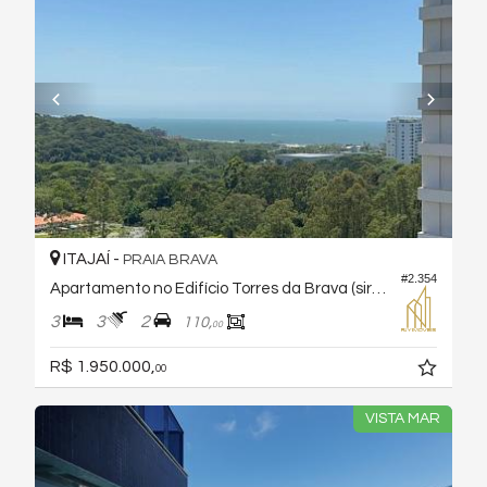
ITAJAÍ -
PRAIA BRAVA
#2.354
Apartamento no Edifício Torres da Brava (sirena)
3
3
2
110,
00
R$ 1.950.000,
00
VISTA MAR