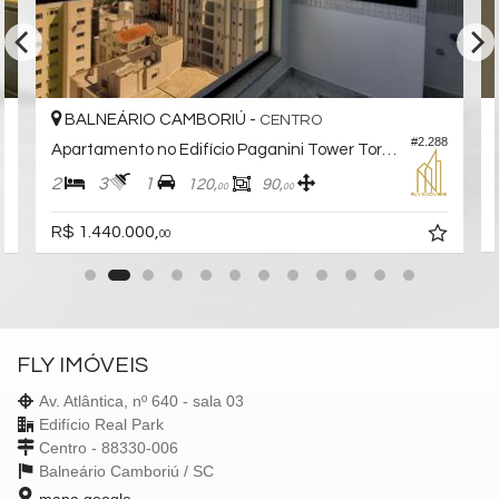
Estar Social
BALNEÁRIO CAMBORIÚ -
CENTRO
6
#2.288
Apartamento no Edifício Paganini Tower Torre 1
2
3
1
120,
90,
00
00
R$ 1.440.000,
00
FLY IMÓVEIS
Av. Atlântica, nº 640 - sala 03
Edifício Real Park
Centro - 88330-006
Balneário Camboriú /
SC
mapa google