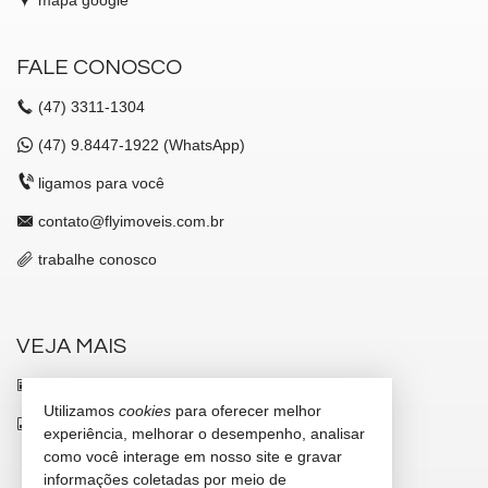
FALE CONOSCO
(47)
3311-1304
(47)
9.8447-1922 (WhatsApp)
ligamos para você
contato@flyimoveis.com.br
trabalhe conosco
VEJA MAIS
receba nosso newsletter
Utilizamos
cookies
para oferecer melhor
indicadores financeiros
experiência, melhorar o desempenho, analisar
como você interage em nosso site e gravar
cadastre seu imóvel
informações coletadas por meio de