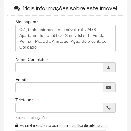
Vista Mar
Mais informações sobre este imóvel
Acabamento em Gesso
Vista Panorâmica
Área de Serviço
Mensagem
Living
Sacada com Churrasqueira
Sala de Jantar
Cozinha Americana
Closet
Lavabo
Sacada Técnica
Nome Completo
Sala de TV
Suíte Master
Características do Imóvel
Email
Área de Serviço
Sacada / Varanda
Sacada com Churrasqueira
Sala
Telefone
Cozinha
Lavabo
Banheiro Social
*
campos obrigatórios
Sala para 3 Ambientes
Churrasqueira
Ao enviar você está aceitando a
política de privacidade
.
Piso Porcelanato