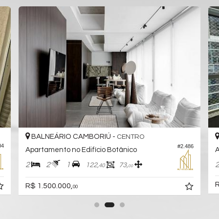
BALNEÁRIO CAMBORIÚ -
CENTRO
04
#2.486
Apartamento no Edifício Botânico
A
2
2
1
122,
73,
40
00
R
R$ 1.500.000,
00