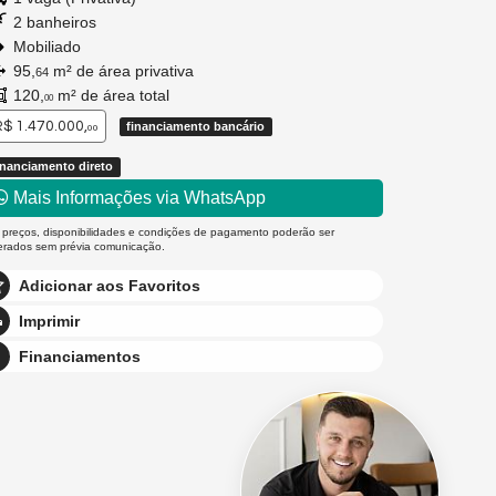
2 banheiros
Mobiliado
95,
m² de área privativa
64
120,
m² de área total
00
$ 1.470.000,
financiamento bancário
00
inanciamento direto
Mais Informações via WhatsApp
 preços, disponibilidades e condições de pagamento poderão ser
terados sem prévia comunicação.
Adicionar aos Favoritos
Imprimir
Financiamentos