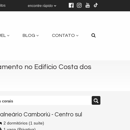
itos
encontre rápido
UEL
BLOG
CONTATO
mento no Edifício Costa dos
 corais
alneário Camboriú
-
Centro sul
2 dormitórios (1 suíte)
1 vaga (Privativa)