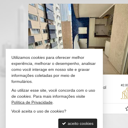
Utilizamos
cookies
para oferecer melhor
experiência, melhorar o desempenho, analisar
como você interage em nosso site e gravar
informações coletadas por meio de
BALNEÁRIO CAMBORIÚ -
CENTRO
formulários.
#2.0
#2.424
Apartamento no Edifício Brasil Central
Ao utilizar esse site, você concorda com o uso
de
cookies
. Para mais informações visite
2
2
1
117,
79,
19
69
Política de Privacidade
.
R$ 1.500.000,
00
Você aceita o uso de
cookies
?
aceito cookies