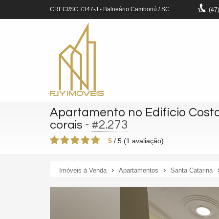
CRECI/SC 7347-J
- Balneário Camboriú /
SC
(47
Apartamento no Edifício Costa
-
#2.273
corais
5
/
5
(
1
avaliação)
Imóveis à Venda
Apartamentos
Santa Catarina