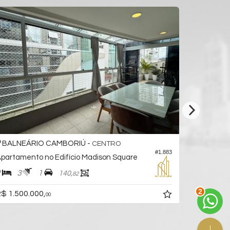
BALNEÁRIO CAMBORIÚ -
BALNEÁ
CENTRO
#1.883
partamento no Edifício Madison Square
2
3
1
2
3
140,
82
2
$ 1.500.000,
R$ 1.440.
00