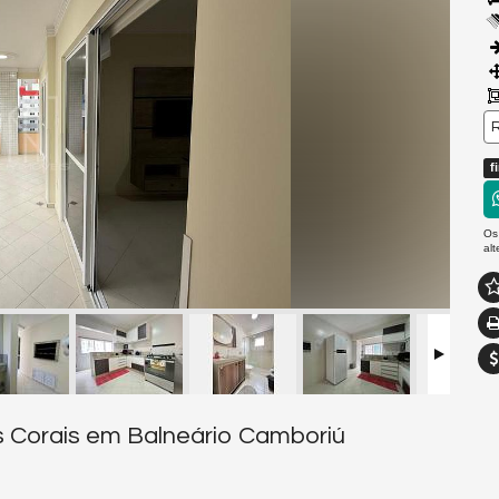
R
f
Os
al
s Corais em Balneário Camboriú