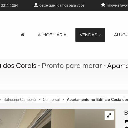
deixe que
ligamos para você
imóveis favor
)
3311-1304
A IMOBILIÁRIA
VENDAS
ALUG
 dos Corais
- Pronto para morar
-
Aparta
Balneário Camboriú
Centro sul
Apartamento no Edifício Costa dos
B