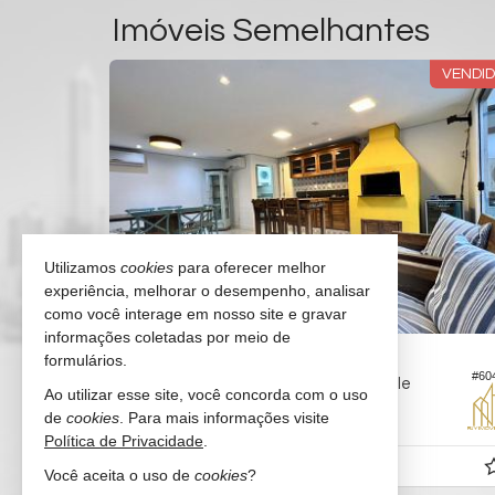
Imóveis Semelhantes
6 X DIRETO
VENDI
Utilizamos
cookies
para oferecer melhor
experiência, melhorar o desempenho, analisar
como você interage em nosso site e gravar
informações coletadas por meio de
BALNEÁRIO CAMBORIÚ -
CENTRO
formulários.
#2.477
#60
Apartamento no Edifício Portal do Vale
Ao utilizar esse site, você concorda com o uso
de
cookies
. Para mais informações visite
2
3
1
188,
162,
00
00
Política de Privacidade
.
R$ 1.290.000,
00
Você aceita o uso de
cookies
?