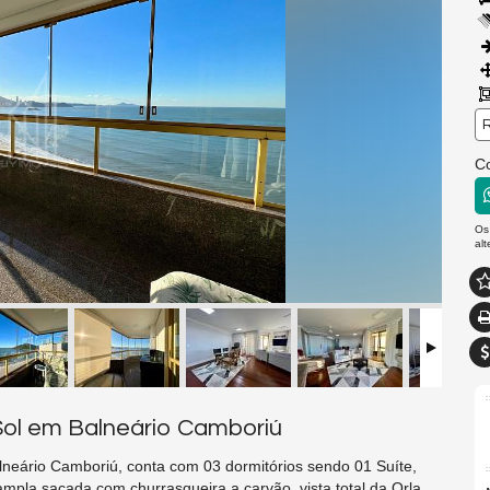
R
Co
Os
al
Sol em Balneário Camboriú
lneário Camboriú, conta com 03 dormitórios sendo 01 Suíte,
 ampla sacada com churrasqueira a carvão, vista total da Orla