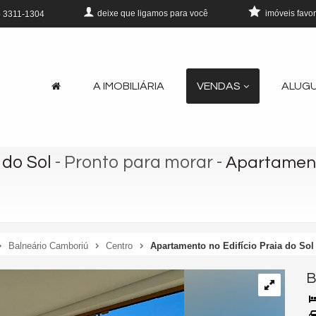
deixe que
ligamos para você
imóveis favor
)
3311-1304
A IMOBILIÁRIA
VENDAS
ALUG
 do Sol
- Pronto para morar
-
Apartamento
Balneário Camboriú
Centro
Apartamento no Edifício Praia do So
B