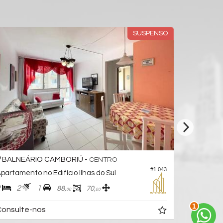
SUSPENSO
BALNEÁRIO CAMBORIÚ -
BALNEÁ
CENTRO
#1.043
partamento no Edifício Ilhas do Sul
Apartamen
2
2
1
3
3
88,
70,
00
00
2
R$ 4.850.
onsulte-nos