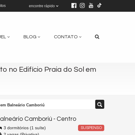
itos
encontre rápido
UEL
BLOG
CONTATO
 no Edifício Praia do Sol em
l em Balneário Camboriú
alneário Camboriú
-
Centro
3 dormitórios (1 suíte)
SUSPENSO
2 vagas (Privativa)