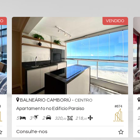
DO
VENDIDO
BALNEÁRIO CAMBORIÚ -
CENTRO
4
#874
Apartamento no Edifício Paraiso
A
5
3
2
320,
218,
00
00
Consulte-nos
C