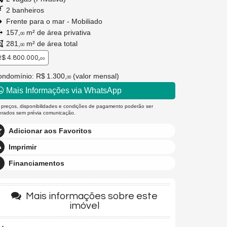
2 banheiros
Frente para o mar - Mobiliado
157,
m² de área privativa
00
281,
m² de área total
00
$ 4.800.000,
00
ndomínio: R$ 1.300,
(valor mensal)
00
Mais Informações via WhatsApp
 preços, disponibilidades e condições de pagamento poderão ser
terados sem prévia comunicação.
Adicionar aos Favoritos
Imprimir
Financiamentos
Mais informações sobre este
imóvel