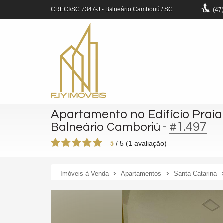
CRECI/SC 7347-J
- Balneário Camboriú /
SC
(47
Apartamento no Edifício Praia
-
#1.497
Balneário Camboriú
5
/
5
(
1
avaliação)
Imóveis à Venda
Apartamentos
Santa Catarina