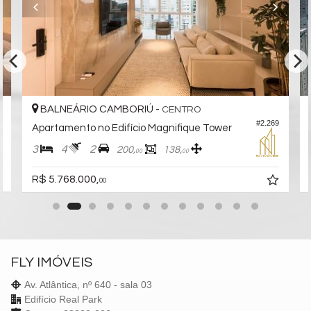
Avenida Brasil, nº 3655
Centro
Balneário Camboriú /
SC
BALNEÁRIO CAMBORIÚ -
CENTRO
3
#2.269
Apartamento no Edifício Magnifique Tower
3
4
2
200,
138,
00
00
R$ 5.768.000,
00
FLY IMÓVEIS
Av. Atlântica, nº 640 - sala 03
Edifício Real Park