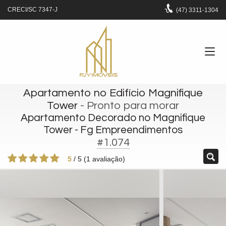
CRECI/SC 7347-J
(47)
3311-1304
Apartamento no Edifício Magnifique
Tower
- Pronto para morar
Apartamento Decorado no Magnifique
Tower - Fg Empreendimentos
#1.074
5
/
5
(
1
avaliação)