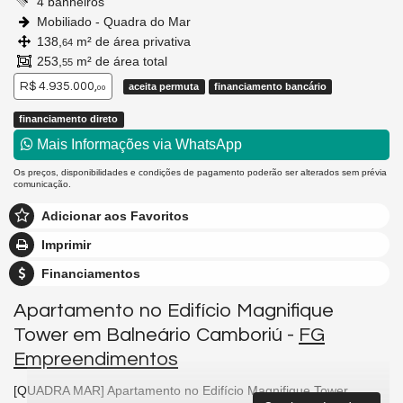
4 banheiros
Mobiliado - Quadra do Mar
138,
m² de área privativa
64
253,
m² de área total
55
R$ 4.935.000,
aceita permuta
financiamento bancário
00
financiamento direto
Mais Informações via WhatsApp
Os preços, disponibilidades e condições de pagamento poderão ser alterados sem prévia
comunicação.
Adicionar aos Favoritos
Imprimir
Financiamentos
Apartamento no Edifício Magnifique
Tower em Balneário Camboriú -
FG
Empreendimentos
[QUADRA MAR] Apartamento no Edifício Magnifique Tower,