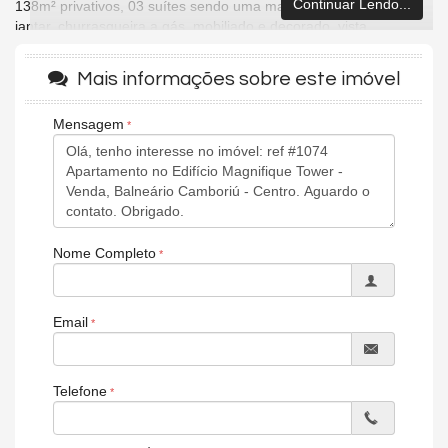
Continuar Lendo...
138m² privativos, 03 suítes sendo uma master, sala de estar e
jantar, churrasqueira a gás, mobiliado e decorado, vista
panorâmica da cidade, cozinha e área de serviço e 02 vagas de
garagem.
Mais informações sobre este imóvel
Empreendimento PADRÃO FG possui área de lazer completa
com academia, playground, salão de festas, piscina, sala de
Mensagem
jogos, cinema, sauna úmida, espaço de massagem.
Características do Imóvel
Aquecimento de Água
Ar Condicionado
Churrasqueira
Nome Completo
Carpete
Piso Porcelanato
Infra para Ar Split
Andar Alto
Email
Vista Livre
Decorado
Fechadura Eletrônica
Vista Panorâmica
Telefone
Área de Serviço
Sacada com Churrasqueira
Sala para 2 Ambientes