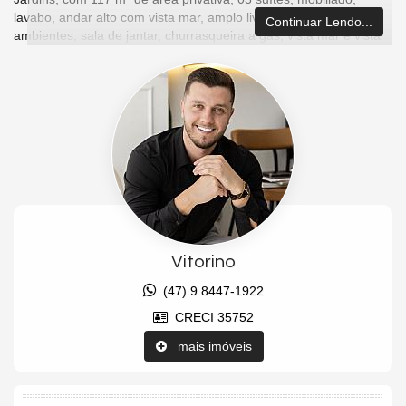
lavabo, andar alto com vista mar, amplo living com dois
Continuar Lendo...
ambientes, sala de jantar, churrasqueira a gás, vista mar e vista
da roda gigante, 02 vagas de garagem privativas.
Empreendimento: portaria 24h, piscina adulta e infantil, quiosque
com churrasqueira, 02 salões de festas, academia, spa com
hidromassagem, sauna úmida, sala de massagem, cinema, sala
de jogos, brinquedoteca, parquinho, bosque com 3000m² de área
verde.
Localização: Barra norte, 290 metros da beira mar.
Características do Imóvel
Área de Serviço
Vitorino
Living
Sala de Estar
(47) 9.8447-1922
Sala de Jantar
Cozinha Americana
CRECI 35752
Lavabo
Churrasqueira
mais imóveis
Vista Mar
Características do Empreendimento
Sauna