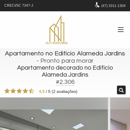
CRECI/SC 7347-J
(47)
3311-1304
Apartamento no Edifício Alameda Jardins
- Pronto para morar
Apartamento decorado no Edifício
Alameda Jardins
#2.306
4,5
/
5
(
2
avaliações)