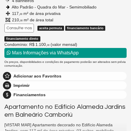
4 banheiros
Alto Padrão - Quadra do Mar - Semimobiliado
117,
m² de área privativa
00
210,
m² de área total
00
Consulte-nos
aceita permuta
financiamento bancário
financiamento direto
Condomínio: R$ 1.100,
(valor mensal)
00
Mais Informações via WhatsApp
Os preços, disponibilidades e condições de pagamento poderão ser alterados sem prévia
comunicação.
Adicionar aos Favoritos
Imprimir
Financiamentos
Apartamento no Edifício Alameda Jardins
em Balneário Camboriú
[VISTAR MAR] Apartamento decorado no Edifício Alameda
Jardins, com 117 m² de área privativa, 03 suítes, mobiliado,