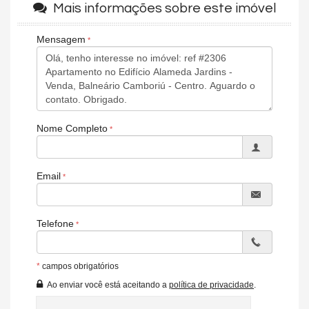
Mais informações sobre este imóvel
Sala de Jogos
Salão de Festas
Cinema
Mensagem
Piscina
Spa
Espaço Fitness
Portaria 24h
Playground
Brinquedoteca
Quiosque Externo
Nome Completo
Piscina Infantil
Hidromassagem
Endereço:
Email
Avenida Brasil, nº 180
Centro
Balneário Camboriú /
SC
Telefone
ver mapa abaixo
*
campos obrigatórios
Ao enviar você está aceitando a
política de privacidade
.