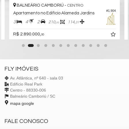
BALNEÁRIO CAMBORIÚ -
CENTRO
#1.904
5
Apartamento no Edifício Alameda Jardins
3
4
2
210,
114,
31
00
R$ 2.890.000,
00
FLY IMÓVEIS
Av. Atlântica, nº 640 - sala 03
Edifício Real Park
Centro - 88330-006
Balneário Camboriú /
SC
mapa google
FALE CONOSCO