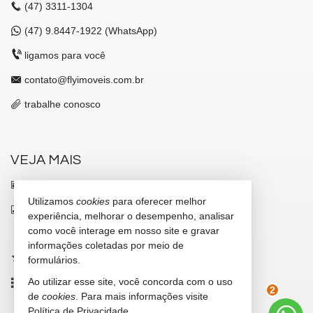
(47)
3311-1304
(47)
9.8447-1922 (WhatsApp)
ligamos para você
contato@flyimoveis.com.br
trabalhe conosco
VEJA MAIS
receba nosso newsletter
Utilizamos
cookies
para oferecer melhor
indicadores financeiros
experiência, melhorar o desempenho, analisar
como você interage em nosso site e gravar
cadastre seu imóvel
informações coletadas por meio de
imóveis favoritos
formulários.
Ao utilizar esse site, você concorda com o uso
mapa de imóveis
de
cookies
. Para mais informações visite
2
Política de Privacidade
.