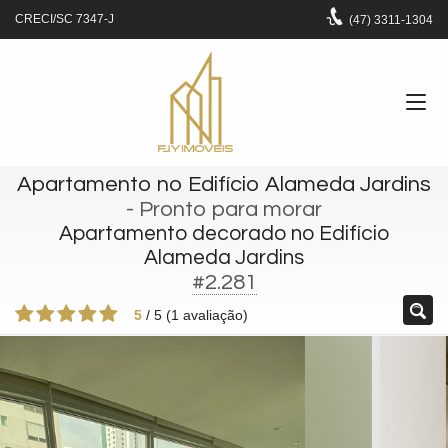
CRECI/SC 7347-J
(47)
3311-1304
Apartamento no Edifício Alameda Jardins
- Pronto para morar
Apartamento decorado no Edifício
Alameda Jardins
#2.281
5
/
5
(
1
avaliação)