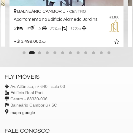
BALNEÁRIO CAMBORIÚ -
CENTRO
4
#1.888
Apartamento no Edifício Alameda Jardins
3
4
2
210,
117,
00
00
R$ 3.499.000,
00
FLY IMÓVEIS
Av. Atlântica, nº 640 - sala 03
Edifício Real Park
Centro - 88330-006
Balneário Camboriú /
SC
mapa google
FALE CONOSCO