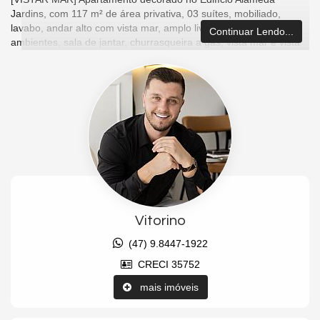
Jardins, com 117 m² de área privativa, 03 suítes, mobiliado,
lavabo, andar alto com vista mar, amplo living com dois
Continuar Lendo...
ambientes, sala de jantar, churrasqueira a gás, vista mar e vista
da roda gigante, 02 vagas de garagem privativas.
Empreendimento: portaria 24h, piscina adulta e infantil, quiosque
com churrasqueira, 02 salões de festas, academia, spa com
hidromassagem, sauna úmida, sala de massagem, cinema, sala
de jogos, brinquedoteca, parquinho, bosque com 3000m² de área
verde.
Localização: Barra norte, 290 metros da beira mar.
Características do Imóvel
Área de Serviço
Vitorino
Living
Sala de Estar
(47) 9.8447-1922
Sala de Jantar
Cozinha Americana
CRECI 35752
Lavabo
Churrasqueira
mais imóveis
Vista Mar
Características do Empreendimento