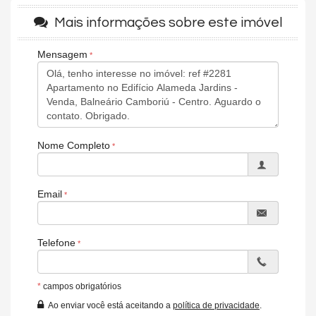
Sauna
Mais informações sobre este imóvel
Sala de Jogos
Salão de Festas
Cinema
Mensagem
Piscina
Spa
Espaço Fitness
Portaria 24h
Playground
Brinquedoteca
Quiosque Externo
Nome Completo
Piscina Infantil
Hidromassagem
Endereço:
Email
Avenida Brasil, nº 180
Centro
Balneário Camboriú /
SC
Telefone
ver mapa abaixo
*
campos obrigatórios
Ao enviar você está aceitando a
política de privacidade
.