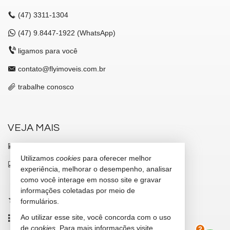
(47)
3311-1304
(47)
9.8447-1922 (WhatsApp)
ligamos para você
contato@flyimoveis.com.br
trabalhe conosco
VEJA MAIS
receba nosso newsletter
Utilizamos
cookies
para oferecer melhor
indicadores financeiros
experiência, melhorar o desempenho, analisar
como você interage em nosso site e gravar
cadastre seu imóvel
informações coletadas por meio de
imóveis favoritos
formulários.
Ao utilizar esse site, você concorda com o uso
mapa de imóveis
2
de
cookies
. Para mais informações visite