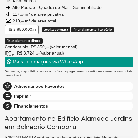
4 banheiros
Alto Padrão - Quadra do Mar - Semimobiliado
117,
m² de área privativa
00
210,
m² de área total
00
R$ 2.850.000,
aceita permuta
financiamento bancário
00
financiamento direto
Condomínio: R$ 850,
(valor mensal)
00
IPTU
: R$ 3.724,
(valor anual)
00
Mais Informações via WhatsApp
Os preços, disponibilidades e condições de pagamento poderão ser alterados sem prévia
comunicação.
Adicionar aos Favoritos
Imprimir
Financiamentos
Apartamento no Edifício Alameda Jardins
em Balneário Camboriú
[VISTAR MAR] Apartamento decorado no Edifício Alameda