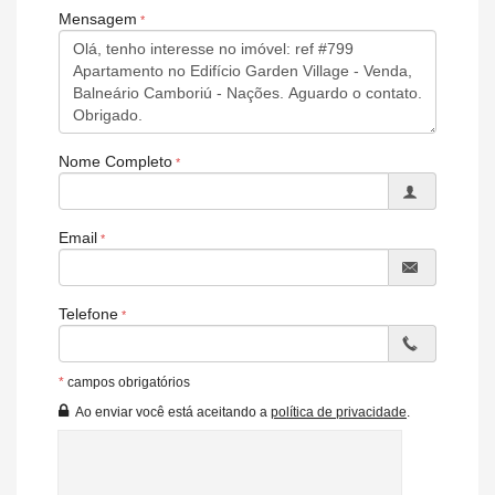
Sala de Jogos
Mensagem
Salão de Festas
Cinema
Piscina
Espaço Gourmet
Espaço Fitness
Portaria 24h
Medidores Individuais
Nome Completo
Captação de Água
Brinquedoteca
Piscina Infantil
Bicicletário
Email
Gás Central
Elevador
Box de Praia
Hall Decorado e Mobiliado
Telefone
Endereço:
Rua Israel, nº 375
*
campos obrigatórios
Nações
Ao enviar você está aceitando a
política de privacidade
.
Balneário Camboriú /
SC
ver mapa abaixo