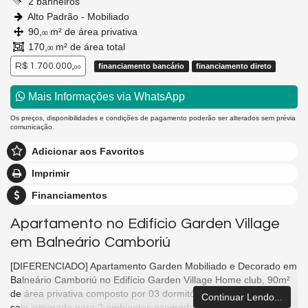
2 banheiros
Alto Padrão - Mobiliado
90,
m² de área privativa
00
170,
m² de área total
00
R$ 1.700.000,
financiamento bancário
financiamento direto
00
Mais Informações via WhatsApp
Os preços, disponibilidades e condições de pagamento poderão ser alterados sem prévia
comunicação.
Adicionar aos Favoritos
Imprimir
Financiamentos
Apartamento no Edifício Garden Village
em Balneário Camboriú
[DIFERENCIADO] Apartamento Garden Mobiliado e Decorado em
Balneário Camboriú no Edifício Garden Village Home club, 90m²
de área privativa composto por 03 dormitórios, 01 sendo suíte,
Continuar Lendo...
sala integrada para 2 ambientes acomodando sala de estar e