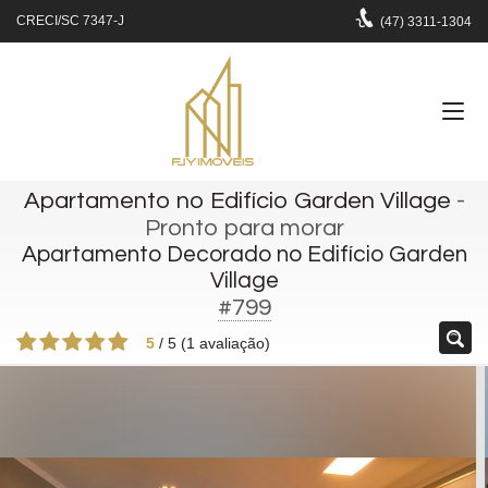
CRECI/SC 7347-J
(47)
3311-1304
Apartamento no Edifício Garden Village
-
Pronto para morar
Apartamento Decorado no Edifício Garden
Village
#799
5
/
5
(
1
avaliação)