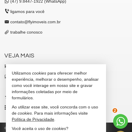
(47)
9.8447-1922 (WhatsApp)
ligamos para você
contato@flyimoveis.com.br
trabalhe conosco
VEJA MAIS
receba nosso newsletter
Utilizamos
cookies
para oferecer melhor
indicadores financeiros
experiência, melhorar o desempenho, analisar
como você interage em nosso site e gravar
cadastre seu imóvel
informações coletadas por meio de
imóveis favoritos
formulários.
Ao utilizar esse site, você concorda com o uso
mapa de imóveis
de
cookies
. Para mais informações visite
2
Política de Privacidade
.
©
2026
CRECI/SC 7347-J
Política de Privacidade
Você aceita o uso de
cookies
?