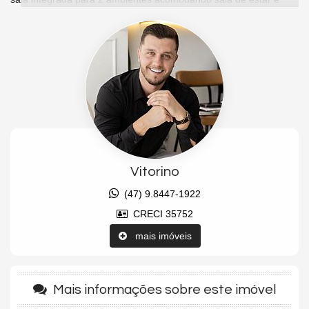
jantar, cozinha americana com churrasqueira a carvão, banheiro
social, piso em porcelanato e 03 vagas de garagem privativas.
O Empreendimento possui portaria 24hrs, portão eletrônico,
medidores individuais, gás central, câmeras de vigilância e uma
ampla e completa área de lazer, Salão de festas, espaço
gourmet, piscina, sauna, sala de jogos, cinema, academia e
muito mais. Todo conforto e segurança para voce e sua familia.
Características do Imóvel
Ar Condicionado
Vitorino
Churrasqueira
Piso Porcelanato
(47) 9.8447-1922
Andar Alto
Área de Serviço
CRECI 35752
Sacada com Churrasqueira
Sala de Estar
mais imóveis
Sala de Jantar
Cozinha
Banheiro Social
Sala de TV
Mais informações sobre este imóvel
Características do Empreendimento