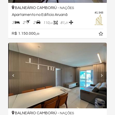
BALNEÁRIO CAMBORIÚ -
NAÇÕES
#1.948
Apartamento no Edifício Aruanã
3
2
2
110,
81,
21
00
R$ 1.150.000,
00
BALNEÁRIO CAMBORIÚ -
NAÇÕES