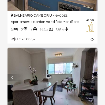
BALNEÁRIO CAMBORIÚ -
NAÇÕES
#1.504
Apartamento Garden no Edifício Montifiore
2
3
1
145,
130,
00
00
R$ 1.370.000,
00