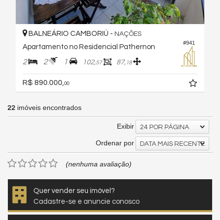
BALNEÁRIO CAMBORIÚ -
NAÇÕES
#941
Apartamento no Residencial Pathernon
2
2
1
102,
87,
57
18
R$ 890.000,
00
imóveis encontrados
22
Exibir
24 POR PÁGINA
Ordenar por
DATA MAIS RECENTE
(nenhuma avaliação)
Quer vender seu imóvel?
Cadastre-se e anuncie conosco