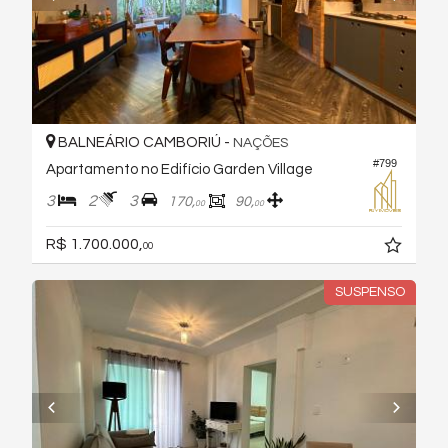
BALNEÁRIO CAMBORIÚ -
NAÇÕES
#799
Apartamento no Edifício Garden Village
3
2
3
170,
90,
00
00
R$ 1.700.000,
00
SUSPENSO