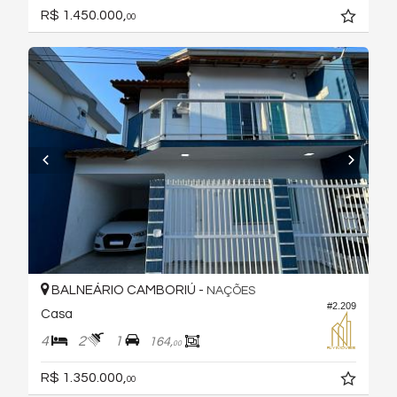
R$ 1.450.000,
00
BALNEÁRIO CAMBORIÚ -
NAÇÕES
#2.209
Casa
4
2
1
164,
00
R$ 1.350.000,
00