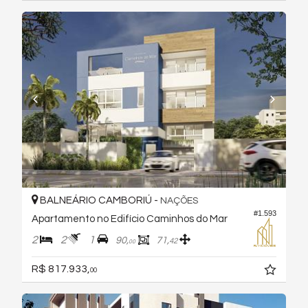
BALNEÁRIO CAMBORIÚ -
NAÇÕES
#1.593
Apartamento no Edifício Caminhos do Mar
2
2
1
90,
71,
42
00
R$ 817.933,
00