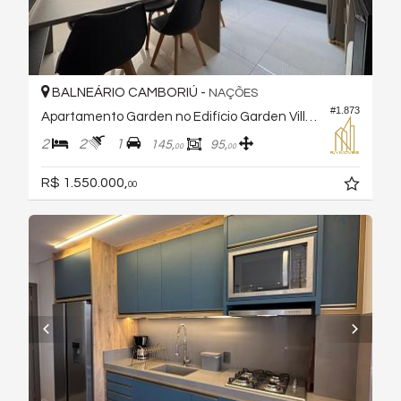
BALNEÁRIO CAMBORIÚ -
NAÇÕES
#1.873
Apartamento Garden no Edifício Garden Village
2
2
1
145,
95,
00
00
R$ 1.550.000,
00