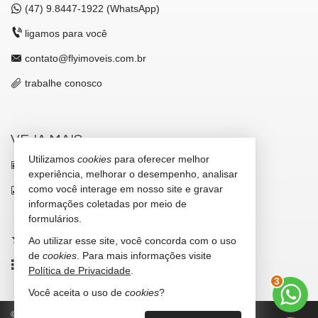
(47)
9.8447-1922 (WhatsApp)
ligamos para você
contato@flyimoveis.com.br
trabalhe conosco
VEJA MAIS
Utilizamos
cookies
para oferecer melhor
receba nosso newsletter
experiência, melhorar o desempenho, analisar
como você interage em nosso site e gravar
indicadores financeiros
informações coletadas por meio de
cadastre seu imóvel
formulários.
imóveis favoritos
Ao utilizar esse site, você concorda com o uso
de
cookies
. Para mais informações visite
mapa de imóveis
Política de Privacidade
.
3
Você aceita o uso de
cookies
?
©
2026
CRECI/SC 7347-J
Política de Privacidade