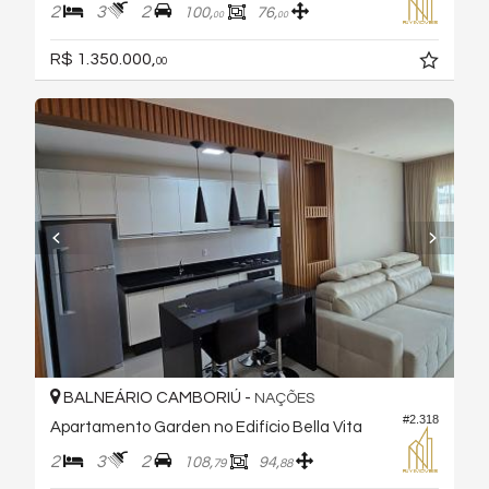
2
3
2
100,
76,
00
00
R$ 1.350.000,
00
BALNEÁRIO CAMBORIÚ -
NAÇÕES
#2.318
Apartamento Garden no Edifício Bella Vita
2
3
2
108,
94,
79
88