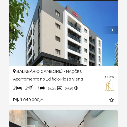
BALNEÁRIO CAMBORIÚ -
NAÇÕES
#1.066
Apartamento no Edifício Plaza Viena
2
2
1
90,
64,
91
00
R$ 1.049.000,
00