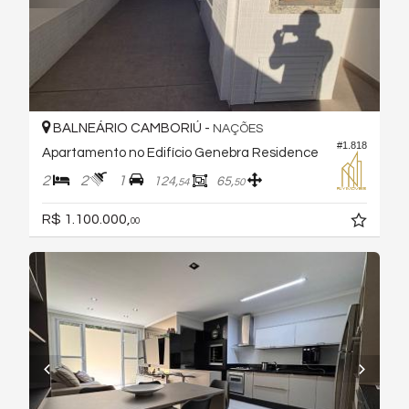
BALNEÁRIO CAMBORIÚ -
NAÇÕES
#1.818
Apartamento no Edifício Genebra Residence
2
2
1
124,
65,
54
50
R$ 1.100.000,
00