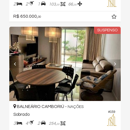
2
2
1
103,
66,
00
00
R$ 650.000,
00
SUSPENSO
BALNEÁRIO CAMBORIÚ -
NAÇÕES
#159
Sobrado
3
4
2
254,
00