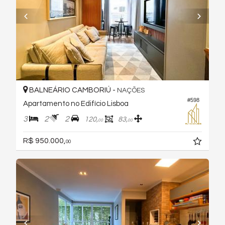
BALNEÁRIO CAMBORIÚ -
NAÇÕES
#598
Apartamento no Edifício Lisboa
3
2
2
120,
83,
00
00
R$ 950.000,
00