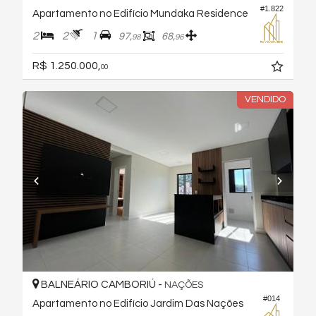
#1.822
Apartamento no Edifício Mundaka Residence
2
2
1
97,
68,
98
96
R$ 1.250.000,
00
VENDIDO
BALNEÁRIO CAMBORIÚ -
NAÇÕES
#014
Apartamento no Edifício Jardim Das Nações