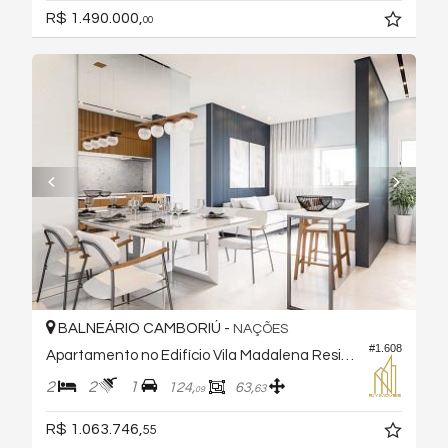
R$ 1.490.000,
00
BALNEÁRIO CAMBORIÚ -
NAÇÕES
#1.608
Apartamento no Edifício Vila Madalena Residencial
2
2
1
124,
63,
63
09
R$ 1.063.746,
55