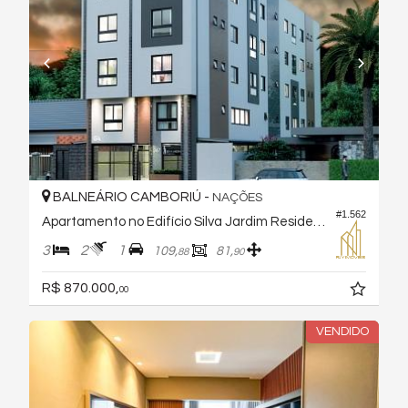
BALNEÁRIO CAMBORIÚ -
NAÇÕES
#1.562
Apartamento no Edifício Silva Jardim Residencial
3
2
1
109,
81,
88
90
R$ 870.000,
00
VENDIDO