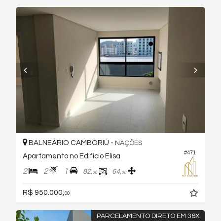
BALNEÁRIO CAMBORIÚ -
NAÇÕES
#471
Apartamento no Edifício Elisa
2
2
1
82,
64,
00
00
R$ 950.000,
00
PARCELAMENTO DIRETO EM 36X