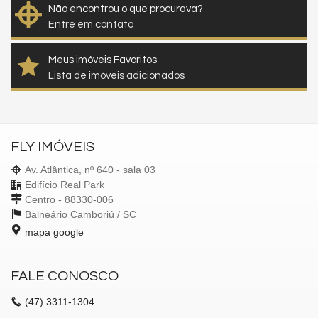
Não encontrou o que procurava?
Entre em contato
Meus imóveis Favoritos
Lista de imóveis adicionados
FLY IMÓVEIS
Av. Atlântica, nº 640 - sala 03
Edifício Real Park
Centro - 88330-006
Balneário Camboriú /
SC
mapa google
FALE CONOSCO
(47)
3311-1304