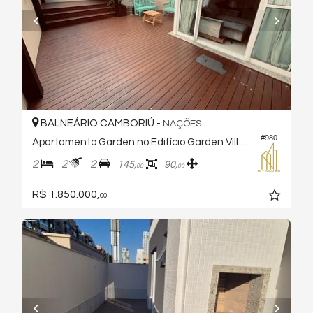
BALNEÁRIO CAMBORIÚ -
NAÇÕES
#980
Apartamento Garden no Edifício Garden Village
2
2
2
145,
90,
00
00
R$ 1.850.000,
00