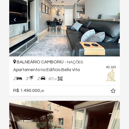
BALNEÁRIO CAMBORIÚ -
NAÇÕES
#2.163
Apartamento no Edifício Bella Vita
2
3
2
67,
00
R$ 1.490.000,
00