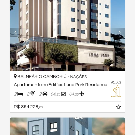
BALNEÁRIO CAMBORIÚ -
NAÇÕES
#1.582
Apartamento no Edifício Luna Park Residence
2
2
2
94,
64,
25
25
R$ 864.228,
00