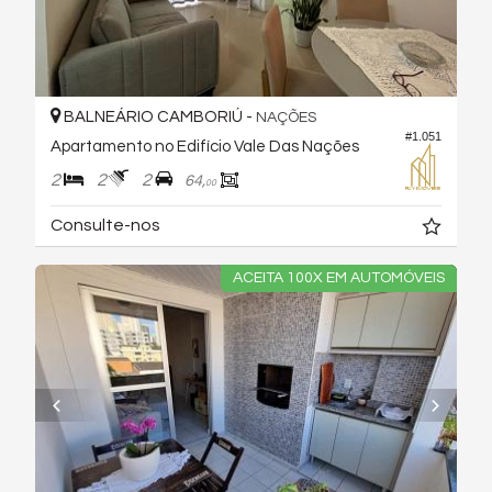
BALNEÁRIO CAMBORIÚ -
NAÇÕES
#1.051
Apartamento no Edifício Vale Das Nações
2
2
2
64,
00
Consulte-nos
ACEITA 100X EM AUTOMÓVEIS