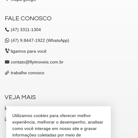
FALE CONOSCO
(47)
3311-1304
(47)
9.8447-1922 (WhatsApp)
ligamos para você
contato@flyimoveis.com.br
trabalhe conosco
VEJA MAIS
receba nosso newsletter
Utilizamos
cookies
para oferecer melhor
indicadores financeiros
experiência, melhorar o desempenho, analisar
como você interage em nosso site e gravar
cadastre seu imóvel
informações coletadas por meio de