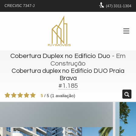
CRECI/SC 7347-J
(47)
3311-1304
Cobertura Duplex no Edifício Duo
- Em
Construção
Cobertura duplex no Edifício DUO Praia
Brava
#1.185
5
/
5
(
1
avaliação)