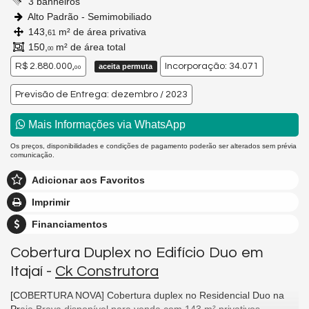
3 banheiros
Alto Padrão - Semimobiliado
143,
m² de área privativa
61
150,
m² de área total
00
R$ 2.880.000,
Incorporação: 34.071
aceita permuta
00
Previsão de Entrega: dezembro / 2023
Mais Informações via WhatsApp
Os preços, disponibilidades e condições de pagamento poderão ser alterados sem prévia
comunicação.
Adicionar aos Favoritos
Imprimir
Financiamentos
Cobertura Duplex no Edifício Duo em
Itajaí -
Ck Construtora
[COBERTURA NOVA] Cobertura duplex no Residencial Duo na
Praia Brava disponível para venda com 143 m² privativos,