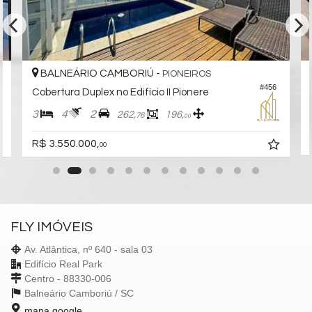
BALNEÁRIO CAMBORIÚ -
PIONEIROS
#456
Cobertura Duplex no Edifício II Pionere
3
4
2
262,
196,
76
00
R$ 3.550.000,
00
FLY IMÓVEIS
Av. Atlântica, nº 640 - sala 03
Edifício Real Park
Centro - 88330-006
Balneário Camboriú /
SC
mapa google