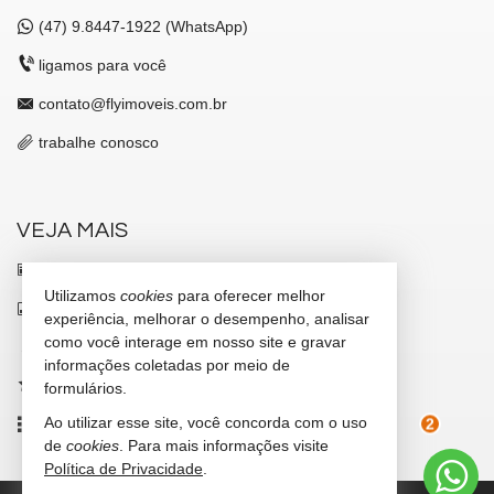
(47)
9.8447-1922 (WhatsApp)
ligamos para você
contato@flyimoveis.com.br
trabalhe conosco
VEJA MAIS
receba nosso newsletter
Utilizamos
cookies
para oferecer melhor
indicadores financeiros
experiência, melhorar o desempenho, analisar
como você interage em nosso site e gravar
cadastre seu imóvel
informações coletadas por meio de
imóveis favoritos
formulários.
Ao utilizar esse site, você concorda com o uso
mapa de imóveis
de
cookies
. Para mais informações visite
2
Política de Privacidade
.