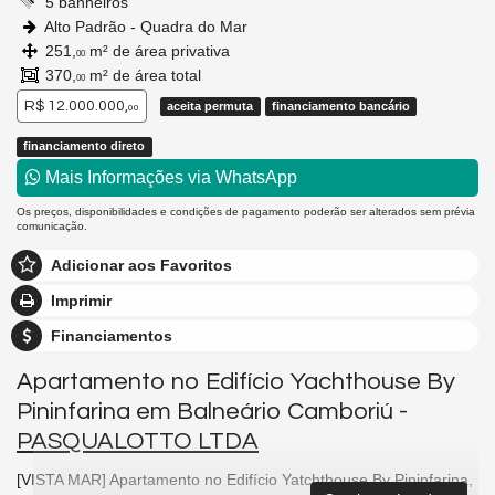
5 banheiros
Alto Padrão - Quadra do Mar
251,
m² de área privativa
00
370,
m² de área total
00
R$ 12.000.000,
aceita permuta
financiamento bancário
00
financiamento direto
Mais Informações via WhatsApp
Os preços, disponibilidades e condições de pagamento poderão ser alterados sem prévia
comunicação.
Adicionar aos Favoritos
Imprimir
Financiamentos
Apartamento no Edifício Yachthouse By
Pininfarina em Balneário Camboriú -
PASQUALOTTO LTDA
[VISTA MAR] Apartamento no Edifício Yatchthouse By Pininfarina,