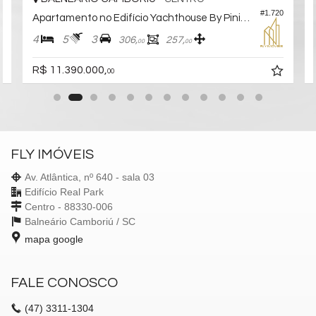
#1.720
Apartamento no Edifício Yachthouse By Pininfarina
4
5
3
306,
257,
00
00
R$ 11.390.000,
00
FLY IMÓVEIS
Av. Atlântica, nº 640 - sala 03
Edifício Real Park
Centro - 88330-006
Balneário Camboriú /
SC
mapa google
FALE CONOSCO
(47)
3311-1304