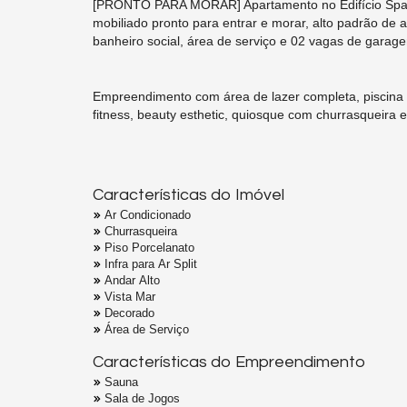
[PRONTO PARA MORAR] Apartamento no Edifício Spazi
mobiliado pronto para entrar e morar, alto padrão de a
banheiro social, área de serviço e 02 vagas de garag
Empreendimento com área de lazer completa, piscina ad
fitness, beauty esthetic, quiosque com churrasqueira 
Características do Imóvel
Ar Condicionado
Churrasqueira
Piso Porcelanato
Infra para Ar Split
Andar Alto
Vista Mar
Decorado
Área de Serviço
Características do Empreendimento
Sauna
Sala de Jogos