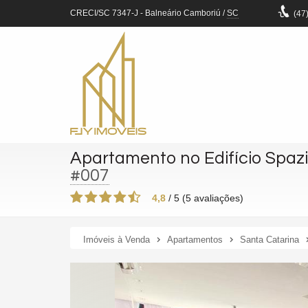
CRECI/SC 7347-J
- Balneário Camboriú /
SC
(47
Apartamento no Edifício Spaz
#007
4,8
/
5
(
5
avaliações)
Imóveis à Venda
Apartamentos
Santa Catarina