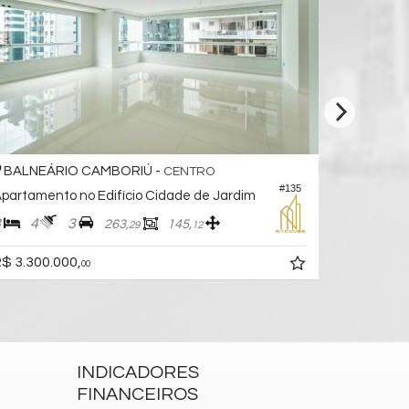
BALNEÁRIO CAMBORIÚ -
BALNEÁ
CENTRO
#135
partamento no Edifício Cidade de Jardim
Apartamen
3
4
3
3
4
263,
145,
29
12
$ 3.300.000,
R$ 3.395.
00
INDICADORES
FINANCEIROS