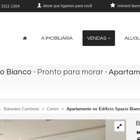
deixe que
ligamos para você
imóveis favor
)
3311-1304
A IMOBILIÁRIA
VENDAS
ALUG
io Bianco
- Pronto para morar
-
Apartame
Balneário Camboriú
Centro
Apartamento no Edifício Spazio Bian
B