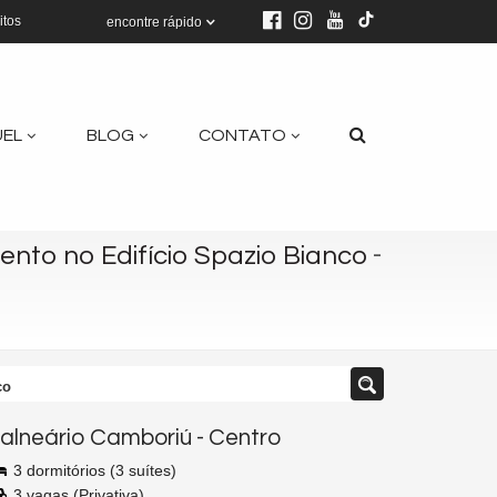
itos
encontre rápido
UEL
BLOG
CONTATO
-
nto no Edifício Spazio Bianco
co
alneário Camboriú
-
Centro
3 dormitórios (3 suítes)
3 vagas (Privativa)