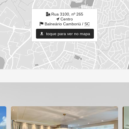
Rua 3100, nº 265
Centro
Balneário Camboriú /
SC
toque para ver no mapa