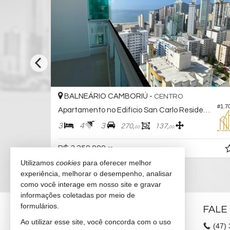
BALNEÁRIO CAMBORIÚ -
CENTRO
#1.579
#1.7
ence
Apartamento no Edifício San Carlo Residence
3
4
3
270,
137,
00
00
R$ 3.250.000,
00
Utilizamos
cookies
para oferecer melhor
experiência, melhorar o desempenho, analisar
como você interage em nosso site e gravar
informações coletadas por meio de
formulários.
FLY IMÓVEIS
FALE
Ao utilizar esse site, você concorda com o uso
Av. Atlântica, nº 640 - sala 03
(47)