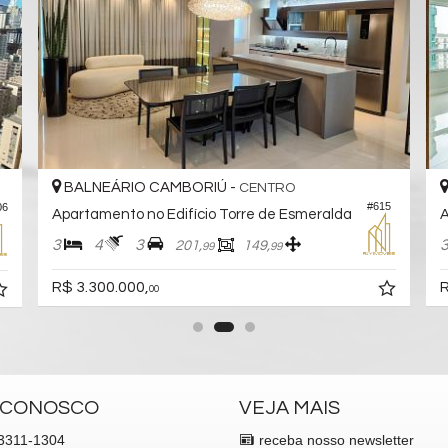
BALNEÁRIO CAMBORIÚ -
CENTRO
#615
06
Apartamento no Edifício Torre de Esmeralda
A
3
4
3
201,
149,
99
99
R$ 3.300.000,
R
00
 CONOSCO
VEJA MAIS
3311-1304
receba nosso newsletter