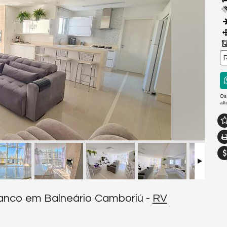
R
Os
al
ianco em Balneário Camboriú -
RV