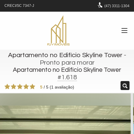
CRECI/SC 7347-J
(47)
3311-1304
Apartamento no Edifício Skyline Tower
-
Pronto para morar
Apartamento no Edifício Skyline Tower
#1.618
5
/
5
(
1
avaliação)