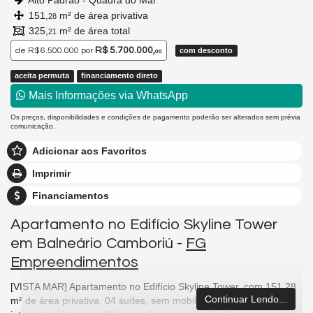
Alto Padrão - Quadra do Mar
151,
m² de área privativa
28
325,
m² de área total
21
R$ 5.700.000,
de
R$ 6.500.000
por
com desconto
00
aceita permuta
financiamento direto
Mais Informações via WhatsApp
Os preços, disponibilidades e condições de pagamento poderão ser alterados sem prévia
comunicação.
Adicionar aos Favoritos
Imprimir
Financiamentos
Apartamento no Edifício Skyline Tower
em Balneário Camboriú -
FG
Empreendimentos
[VISTA MAR] Apartamento no Edifício Skyline Tower, com 151,28
Continuar Lendo...
m² de área privativa, 04 suítes, sem mobilia, lavabo, living