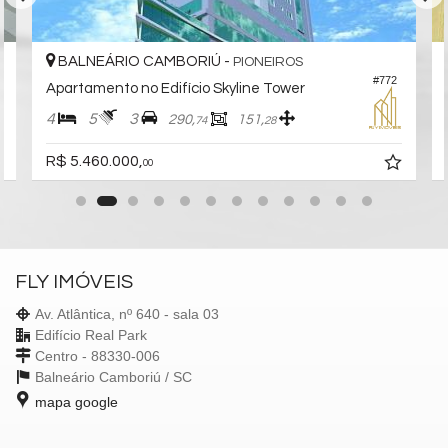
BALNEÁRIO CAMBORIÚ -
PIONEIROS
0
#772
Apartamento no Edifício Skyline Tower
4
5
3
290,
151,
74
28
R$ 5.460.000,
00
FLY IMÓVEIS
Av. Atlântica, nº 640 - sala 03
Edifício Real Park
Centro - 88330-006
Balneário Camboriú /
SC
mapa google