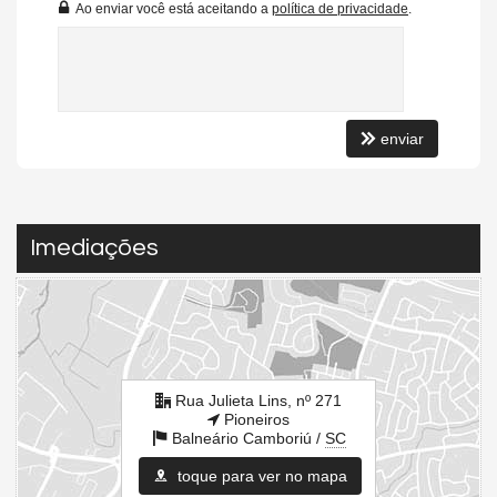
Piscina
Ao enviar você está aceitando a
política de privacidade
.
Espaço Gourmet
Espaço Fitness
Playground
Hidromassagem
Endereço:
enviar
Rua Julieta Lins, nº 271
Pioneiros
Balneário Camboriú /
SC
ver mapa abaixo
Imediações
Rua Julieta Lins, nº 271
Pioneiros
Balneário Camboriú /
SC
toque para ver no mapa