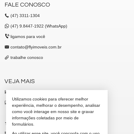
FALE CONOSCO
(47)
3311-1304
(47)
9.8447-1922 (WhatsApp)
ligamos para você
contato@flyimoveis.com.br
trabalhe conosco
VEJA MAIS
receba nosso newsletter
Utilizamos
cookies
para oferecer melhor
indicadores financeiros
experiência, melhorar o desempenho, analisar
como você interage em nosso site e gravar
cadastre seu imóvel
informações coletadas por meio de
imóveis favoritos
formulários.
Ao utilizar esse site, você concorda com o uso
mapa de imóveis