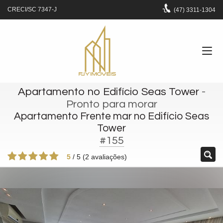
CRECI/SC 7347-J
(47)
3311-1304
Apartamento no Edifício Seas Tower
-
Pronto para morar
Apartamento Frente mar no Edifício Seas
Tower
#155
5
/
5
(
2
avaliações)