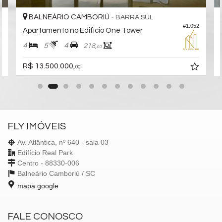
BALNEÁRIO CAMBORIÚ -
BARRA SUL
#1.052
7
Apartamento no Edifício One Tower
4
5
4
218,
00
R$ 13.500.000,
00
FLY IMÓVEIS
Av. Atlântica, nº 640 - sala 03
Edifício Real Park
Centro - 88330-006
Balneário Camboriú /
SC
mapa google
FALE CONOSCO