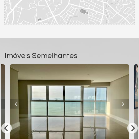
Gás Central
Endereço:
Avenida Atlântica, nº 3950
Barra Sul
Balneário Camboriú /
SC
ver mapa abaixo
Imóveis Semelhantes