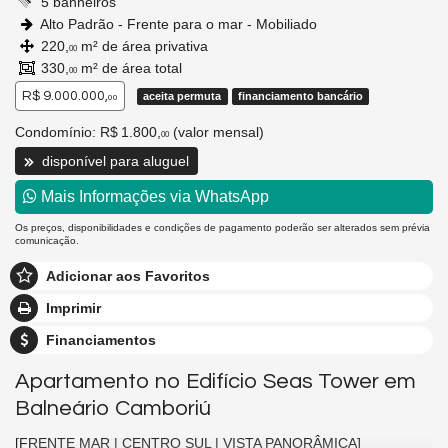
5 banheiros
Alto Padrão - Frente para o mar - Mobiliado
220,
m² de área privativa
00
330,
m² de área total
00
R$ 9.000.000,
aceita permuta
financiamento bancário
00
Condomínio: R$ 1.800,
(valor mensal)
00
disponível para aluguel
Mais Informações via WhatsApp
Os preços, disponibilidades e condições de pagamento poderão ser alterados sem prévia
comunicação.
Adicionar aos Favoritos
Imprimir
Financiamentos
Apartamento no Edifício Seas Tower em
Balneário Camboriú
[FRENTE MAR | CENTRO SUL | VISTA PANORÂMICA]