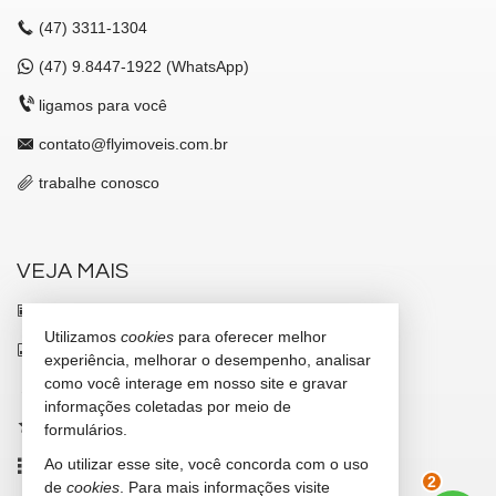
(47)
3311-1304
(47)
9.8447-1922 (WhatsApp)
ligamos para você
contato@flyimoveis.com.br
trabalhe conosco
VEJA MAIS
receba nosso newsletter
Utilizamos
cookies
para oferecer melhor
indicadores financeiros
experiência, melhorar o desempenho, analisar
como você interage em nosso site e gravar
cadastre seu imóvel
informações coletadas por meio de
imóveis favoritos
formulários.
Ao utilizar esse site, você concorda com o uso
mapa de imóveis
de
cookies
. Para mais informações visite