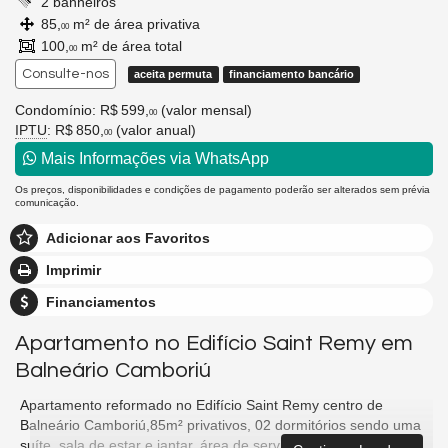
2 banheiros
85,
m² de área privativa
00
100,
m² de área total
00
Consulte-nos
aceita permuta
financiamento bancário
Condomínio: R$ 599,
(valor mensal)
00
IPTU
: R$ 850,
(valor anual)
00
Mais Informações via WhatsApp
Os preços, disponibilidades e condições de pagamento poderão ser alterados sem prévia
comunicação.
Adicionar aos Favoritos
Imprimir
Financiamentos
Apartamento no Edifício Saint Remy em
Balneário Camboriú
Apartamento reformado no Edifício Saint Remy centro de
Balneário Camboriú,85m² privativos, 02 dormitórios sendo uma
suíte, sala de estar e jantar, área de serviço, cozinha, sacada