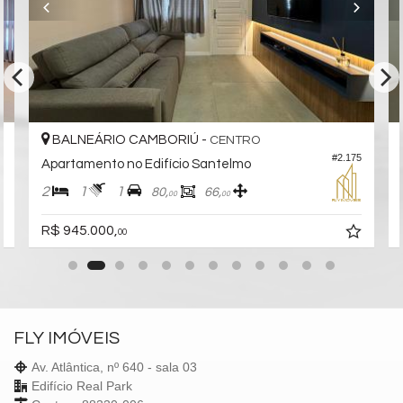
BALNEÁRIO CAMBORIÚ -
CENTRO
5
#2.175
Apartamento no Edifício Santelmo
2
1
1
80,
66,
00
00
R$ 945.000,
00
FLY IMÓVEIS
Av. Atlântica, nº 640 - sala 03
Edifício Real Park