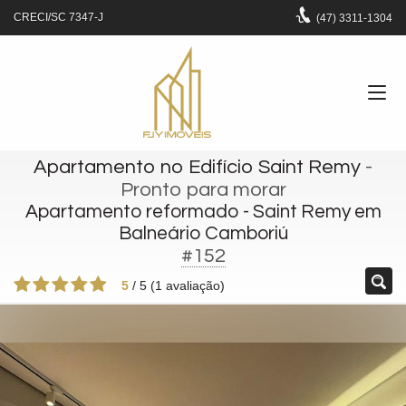
CRECI/SC 7347-J
(47)
3311-1304
Apartamento no Edifício Saint Remy
-
Pronto para morar
Apartamento reformado - Saint Remy em
Balneário Camboriú
#152
5
/
5
(
1
avaliação)