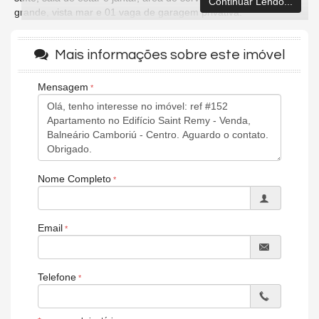
Continuar Lendo...
grande, vista mar e 01 vaga de garagem privativa.
Características do Imóvel
Mais informações sobre este imóvel
Ar Condicionado
Churrasqueira
Piso Porcelanato
Mensagem
Andar Alto
Vista Livre
Vista Mar
Área de Serviço
Banheiro Social
Sala de TV
Nome Completo
Endereço:
Rua 1950, nº 250
Centro
Email
Balneário Camboriú /
SC
Telefone