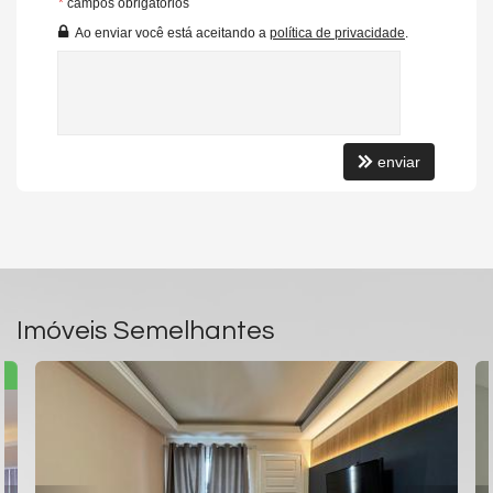
*
campos obrigatórios
Ao enviar você está aceitando a
política de privacidade
.
enviar
Imóveis Semelhantes
E