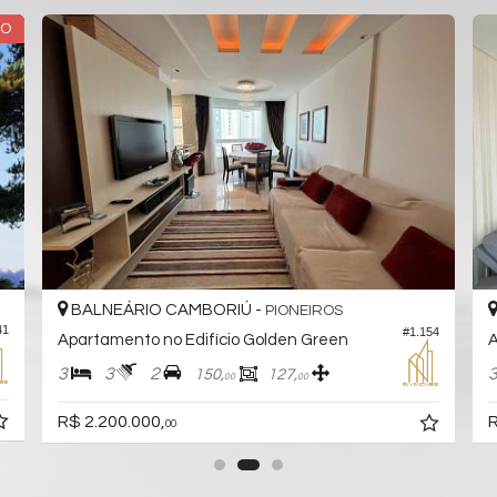
DO
BALNEÁRIO CAMBORIÚ -
PIONEIROS
41
#1.154
Apartamento no Edifício Golden Green
A
3
3
2
150,
127,
00
00
R$ 2.200.000,
R
00