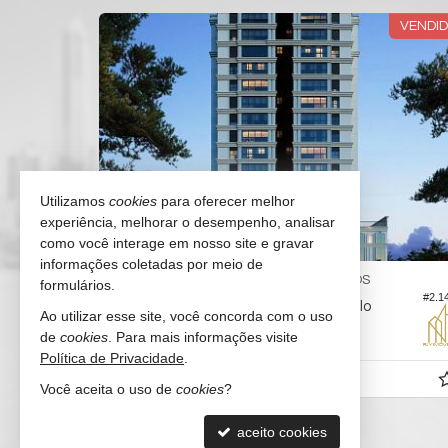
VENDI
Utilizamos
cookies
para oferecer melhor
experiência, melhorar o desempenho, analisar
como você interage em nosso site e gravar
informações coletadas por meio de
BALNEÁRIO CAMBORIÚ -
PIONEIROS
formulários.
#2.1
#1.940
Apartamento no Edifício Vênus de Milo
Ao utilizar esse site, você concorda com o uso
de
cookies
. Para mais informações visite
3
4
2
110,
00
Política de Privacidade
.
R$ 2.190.000,
00
Você aceita o uso de
cookies
?
aceito cookies