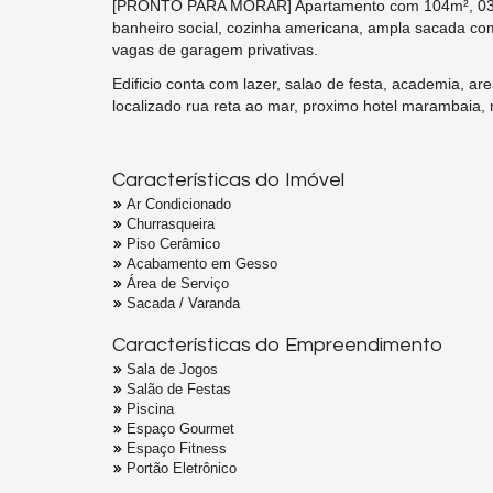
[PRONTO PARA MORAR] Apartamento com 104m², 03 dorm
banheiro social, cozinha americana, ampla sacada com
vagas de garagem privativas.
Edificio conta com lazer, salao de festa, academia, a
localizado rua reta ao mar, proximo hotel marambaia
Características do Imóvel
Ar Condicionado
Churrasqueira
Piso Cerâmico
Acabamento em Gesso
Área de Serviço
Sacada / Varanda
Características do Empreendimento
Sala de Jogos
Salão de Festas
Piscina
Espaço Gourmet
Espaço Fitness
Portão Eletrônico