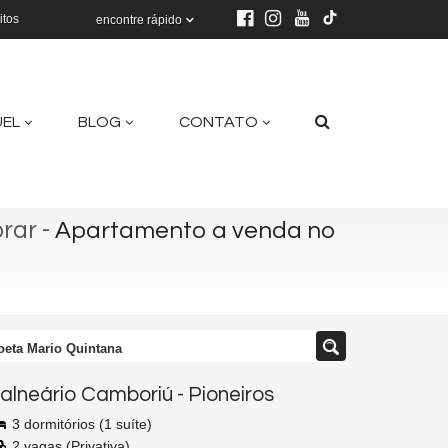
itos
encontre rápido
UEL
BLOG
CONTATO
orar
-
Apartamento a venda no
oeta Mario Quintana
alneário Camboriú
-
Pioneiros
3 dormitórios (1 suíte)
2 vagas (Privativa)