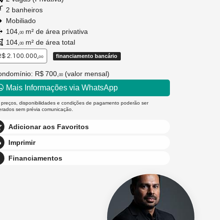
2 banheiros
Mobiliado
104,
m² de área privativa
00
104,
m² de área total
00
$ 2.100.000,
financiamento bancário
00
ondomínio: R$ 700,
(valor mensal)
00
Mais Informações via WhatsApp
 preços, disponibilidades e condições de pagamento poderão ser
terados sem prévia comunicação.
Adicionar aos Favoritos
Imprimir
Financiamentos