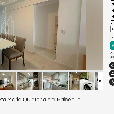
R
C
Os
al
eta Mario Quintana em Balneário