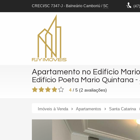
CRECI/SC 7347-J
- Balneário Camboriú /
SC
(47
Apartamento no Edifício Mari
-
Edifício Poeta Mario Quintana
4
/
5
(
2
avaliações)
Imóveis à Venda
Apartamentos
Santa Catarina