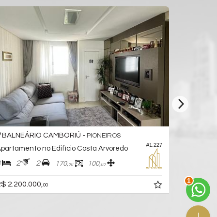
BALNEÁRIO CAMBORIÚ -
BALNEÁ
PIONEIROS
#1.227
partamento no Edifício Costa Arvoredo
Apartamen
3
2
2
3
2
170,
100,
00
00
2
$ 2.200.000,
R$ 1.990.
00