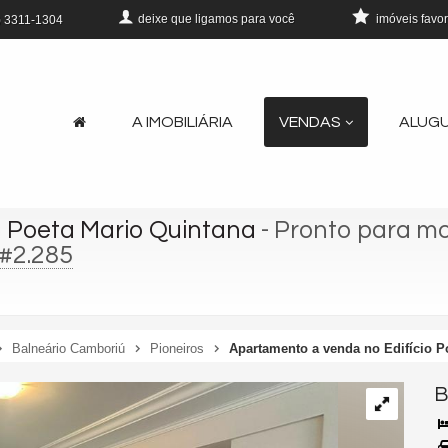
deixe que
ligamos para você
imóveis favor
)
3311-1304
A IMOBILIÁRIA
VENDAS
ALUG
o Poeta Mario Quintana
- Pronto para m
#2.285
Balneário Camboriú
Pioneiros
Apartamento a venda no Edifício P
B