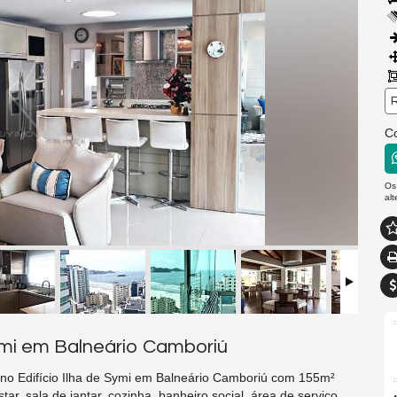
R
C
Os
al
ymi em Balneário Camboriú
difício Ilha de Symi em Balneário Camboriú com 155m²
star, sala de jantar, cozinha, banheiro social, área de serviço,