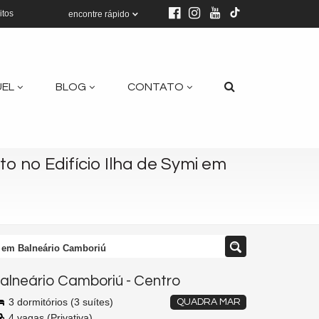
itos
encontre rápido
UEL
BLOG
CONTATO
 no Edifício Ilha de Symi em
i em Balneário Camboriú
alneário Camboriú
-
Centro
3 dormitórios (3 suítes)
QUADRA MAR
4 vagas (Privativa)