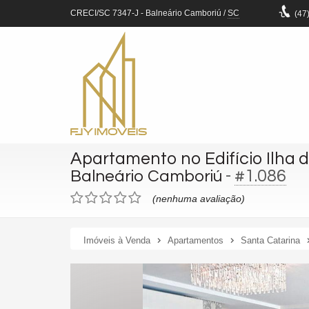
CRECI/SC 7347-J
- Balneário Camboriú /
SC
(47
Apartamento no Edifício Ilha 
-
#1.086
Balneário Camboriú
(nenhuma avaliação)
Imóveis à Venda
Apartamentos
Santa Catarina