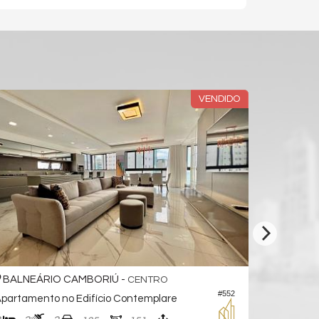
VENDIDO
BALNEÁRIO CAMBORIÚ -
BALNEÁ
CENTRO
#552
partamento no Edifício Contemplare
Apartament