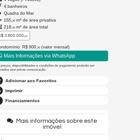
4 banheiros
Quadra do Mar
155,
m² de área privativa
00
218,
m² de área total
00
$ 3.800.000,
00
ondomínio: R$ 900,
(valor mensal)
00
Mais Informações via WhatsApp
 preços, disponibilidades e condições de pagamento poderão ser
terados sem prévia comunicação.
Adicionar aos Favoritos
Imprimir
Financiamentos
Mais informações sobre este
imóvel