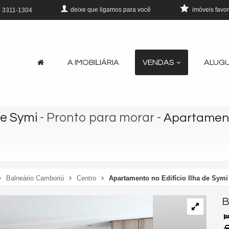
deixe que
ligamos para você
imóveis favor
)
3311-1304
A IMOBILIÁRIA
VENDAS
ALUG
de Symi
- Pronto para morar
-
Apartamento
Balneário Camboriú
Centro
Apartamento no Edifício Ilha de Sym
B