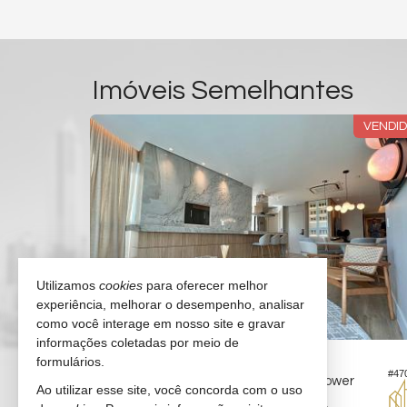
Imóveis Semelhantes
SUSPENSO
VENDI
Utilizamos
cookies
para oferecer melhor
experiência, melhorar o desempenho, analisar
como você interage em nosso site e gravar
informações coletadas por meio de
BALNEÁRIO CAMBORIÚ -
CENTRO
formulários.
#47
#1.043
Apartamento no Edifício Elegance Tower
Ao utilizar esse site, você concorda com o uso