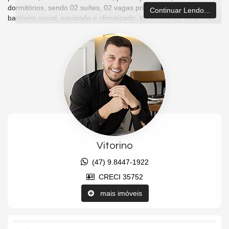
dormitórios, sendo 02 suítes, 02 vagas privativas, lavabo,
Continuar Lendo...
banheiro social, equipado e climatizado, tons neutros, vista mar,
vista panorâmica.
O emprendimento conta com ampla área de lazer, psicina com
raia, salão de festas, salão de jogos, sala de tv, brinquedoteca,
playground, academia, quiosque, gazebo e quadra poliesportiva.
Alto padrão de acabamento, localizado no Centro, próximo aos
comércios, área completa da saúde, restaurentes, fácil acesso
para BR-101 e Itajaí.
Está em busca de apartamento no Falcon Tower FG?
Entre em contato conosco para conhecer essa unidade pronta
pra morar!
Vitorino
Estuda parcelamento direto
(47) 9.8447-1922
Estuda permuta veicular e imóvel
CRECI 35752
Estuda Propostas
Aceita Financiamento bancário
mais imóveis
Características do Imóvel
Ar Condicionado
Piso Porcelanato