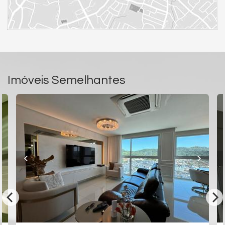
Rua 1111, nº 380
Centro
Balneário Camboriú /
SC
ver mapa abaixo
Imóveis Semelhantes