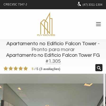
CRECI/SC 7347-J
(47)
3311-1304
Apartamento no Edifício Falcon Tower
-
Pronto para morar
Apartamento no Edifício Falcon Tower FG
#1.305
5
/
5
(
3
avaliações)