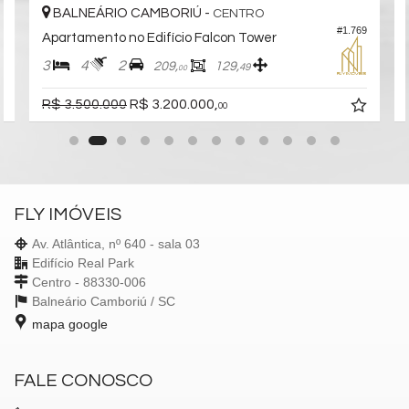
BALNEÁRIO CAMBORIÚ -
CENTRO
2
#1.769
Apartamento no Edifício Falcon Tower
3
4
2
209,
129,
49
00
R$ 3.500.000
R$ 3.200.000,
00
FLY IMÓVEIS
Av. Atlântica, nº 640 - sala 03
Edifício Real Park
Centro - 88330-006
Balneário Camboriú /
SC
mapa google
FALE CONOSCO