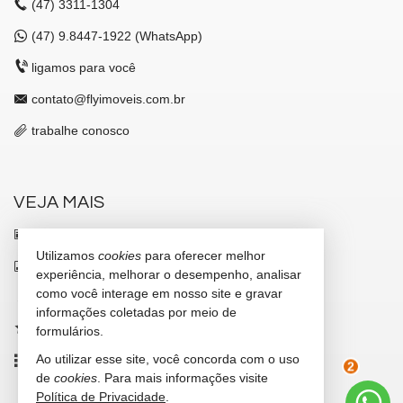
(47)
3311-1304
(47)
9.8447-1922 (WhatsApp)
ligamos para você
contato@flyimoveis.com.br
trabalhe conosco
VEJA MAIS
receba nosso newsletter
Utilizamos
cookies
para oferecer melhor
indicadores financeiros
experiência, melhorar o desempenho, analisar
como você interage em nosso site e gravar
cadastre seu imóvel
informações coletadas por meio de
imóveis favoritos
formulários.
Ao utilizar esse site, você concorda com o uso
mapa de imóveis
de
cookies
. Para mais informações visite
2
Política de Privacidade
.