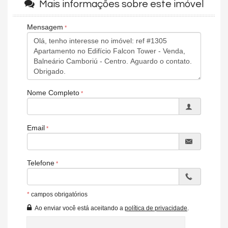
Mais informações sobre este imóvel
TV a Cabo
Infra para Ar Split
Andar Alto
Mensagem
Vista Livre
Vista Mar
Decorado
Acabamento em Gesso
Móveis Planejados
Vista Panorâmica
Área de Serviço
Nome Completo
Copa/Cozinha
Living
Sala
Sala de Estar
Email
Sala de Jantar
Sala para 2 Ambientes
Cozinha
Cozinha Americana
Telefone
Sacada Integrada
Lavabo
Banheiro de Serviço
*
campos obrigatórios
Sala de TV
Sala de Estar Íntimo
Ao enviar você está aceitando a
política de privacidade
.
Sala para 3 Ambientes
Características do Empreendimento