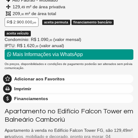
Alto Padrão - Mobiliado
129,
m² de área privativa
49
209,
m² de área total
00
R$ 2.900.000,
aceita permuta
financiamento bancário
00
aceita veículo
Condomínio: R$ 1.090,
(valor mensal)
00
IPTU
: R$ 1.620,
(valor anual)
00
Mais Informações via WhatsApp
Os preços, disponibilidades e condições de pagamento poderão ser alterados sem prévia
comunicação.
Adicionar aos Favoritos
Imprimir
Financiamentos
Apartamento no Edifício Falcon Tower em
Balneário Camboriú
Apartamento à venda no Edifício Falcon Tower FG, são 129,49m²
privativos, mobiliado e decorado, pronto pra morar, 04