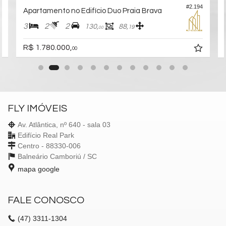
4
#2.194
Apartamento no Edifício Duo Praia Brava
3
2
2
130,
88,
19
00
R$ 1.780.000,
00
FLY IMÓVEIS
Av. Atlântica, nº 640 - sala 03
Edifício Real Park
Centro - 88330-006
Balneário Camboriú /
SC
mapa google
FALE CONOSCO
(47)
3311-1304