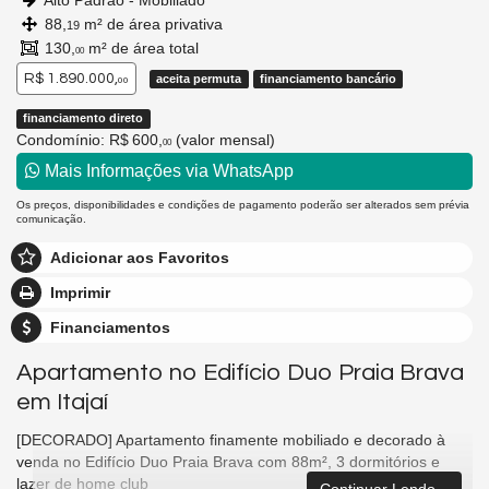
Alto Padrão - Mobiliado
88,
m² de área privativa
19
130,
m² de área total
00
R$ 1.890.000,
aceita permuta
financiamento bancário
00
financiamento direto
Condomínio: R$ 600,
(valor mensal)
00
Mais Informações via WhatsApp
Os preços, disponibilidades e condições de pagamento poderão ser alterados sem prévia
comunicação.
Adicionar aos Favoritos
Imprimir
Financiamentos
Apartamento no Edifício Duo Praia Brava
em Itajaí
[DECORADO] Apartamento finamente mobiliado e decorado à
venda no Edifício Duo Praia Brava com 88m², 3 dormitórios e
lazer de home club