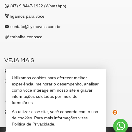
(47)
9.8447-1922 (WhatsApp)
ligamos para você
contato@flyimoveis.com.br
trabalhe conosco
VEJA MAIS
receba nosso newsletter
Utilizamos
cookies
para oferecer melhor
indicadores financeiros
experiência, melhorar o desempenho, analisar
como você interage em nosso site e gravar
cadastre seu imóvel
informações coletadas por meio de
imóveis favoritos
formulários.
Ao utilizar esse site, você concorda com o uso
mapa de imóveis
de
cookies
. Para mais informações visite
2
Política de Privacidade
.