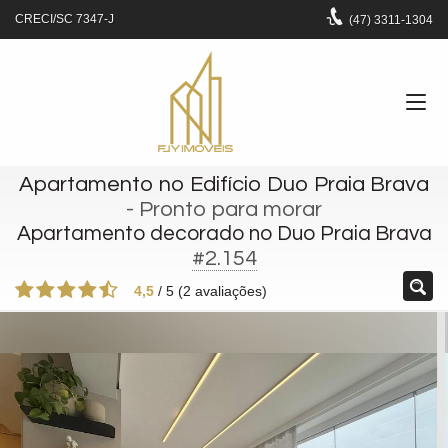
CRECI/SC 7347-J
(47)
3311-1304
Apartamento no Edifício Duo Praia Brava
- Pronto para morar
Apartamento decorado no Duo Praia Brava
#2.154
4,5
/
5
(
2
avaliações)