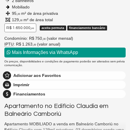
2 banheiros
Mobiliado
95,
m² de área privativa
00
129,
m² de área total
00
R$ 1.650.000,
aceita permuta
financiamento bancário
00
Condomínio: R$ 750,
(valor mensal)
00
IPTU
: R$ 1.263,
(valor anual)
00
Mais Informações via WhatsApp
Os preços, disponibilidades e condições de pagamento poderão ser alterados sem prévia
comunicação.
Adicionar aos Favoritos
Imprimir
Financiamentos
Apartamento no Edifício Claudia em
Balneário Camboriú
Apartamento MOBILIADO a venda em Balneário Camboriú no
Edifício Claudia com 129m² privativos, 03 dormitórios sendo uma