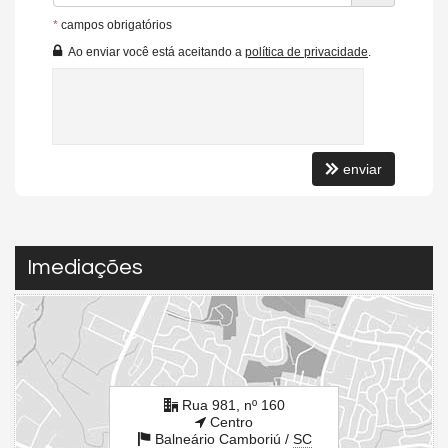
Salão de Festas
*
campos obrigatórios
Piscina
Espaço Gourmet
Ao enviar você está aceitando a
política de privacidade
.
Espaço Fitness
Bicicletário
Endereço:
Rua 981, nº 160
Centro
enviar
Balneário Camboriú /
SC
ver mapa abaixo
Imediações
Rua 981, nº 160
Centro
Balneário Camboriú /
SC