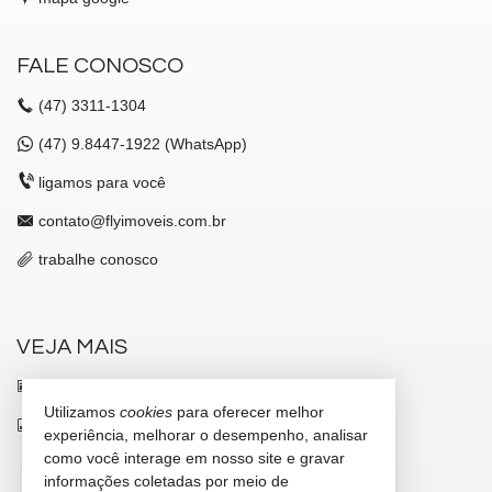
FALE CONOSCO
(47)
3311-1304
(47)
9.8447-1922 (WhatsApp)
ligamos para você
contato@flyimoveis.com.br
trabalhe conosco
VEJA MAIS
receba nosso newsletter
Utilizamos
cookies
para oferecer melhor
indicadores financeiros
experiência, melhorar o desempenho, analisar
como você interage em nosso site e gravar
cadastre seu imóvel
informações coletadas por meio de