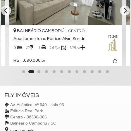
BALNEÁRIO CAMBORIÚ -
CENTRO
#2.243
Apartamento no Edifício Alvin Sandri
3
2
1
147,
128,
00
00
R$ 1.690.000,
00
FLY IMÓVEIS
Av. Atlântica, nº 640 - sala 03
Edifício Real Park
Centro - 88330-006
Balneário Camboriú /
SC
mapa google