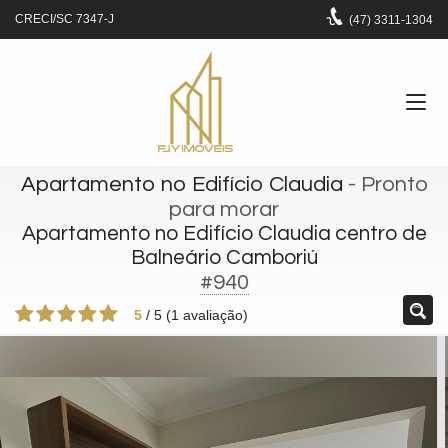
CRECI/SC 7347-J
(47)
3311-1304
Apartamento no Edifício Claudia
- Pronto
para morar
Apartamento no Edifício Claudia centro de
Balneário Camboriú
#940
5
/
5
(
1
avaliação)