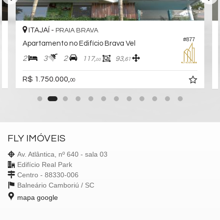
ITAJAÍ -
PRAIA BRAVA
5
#877
Apartamento no Edifício Brava Vel
2
3
2
117,
93,
61
00
R$ 1.750.000,
00
FLY IMÓVEIS
Av. Atlântica, nº 640 - sala 03
Edifício Real Park
Centro - 88330-006
Balneário Camboriú /
SC
mapa google