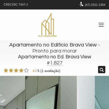
CRECI/SC 7347-J
(47)
3311-1304
Apartamento no Edifício Brava View
-
Pronto para morar
Apartamento no Ed. Brava View
#1.827
4
/
5
(
1
avaliação)