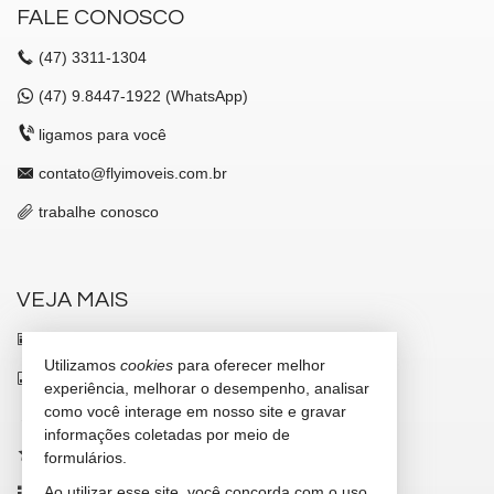
FALE CONOSCO
(47)
3311-1304
(47)
9.8447-1922 (WhatsApp)
ligamos para você
contato@flyimoveis.com.br
trabalhe conosco
VEJA MAIS
receba nosso newsletter
Utilizamos
cookies
para oferecer melhor
indicadores financeiros
experiência, melhorar o desempenho, analisar
como você interage em nosso site e gravar
cadastre seu imóvel
informações coletadas por meio de
imóveis favoritos
formulários.
Ao utilizar esse site, você concorda com o uso
mapa de imóveis