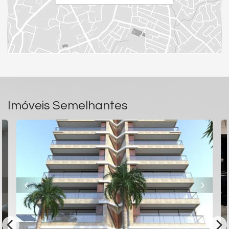
Endereço:
Rua Aririba, nº 71
Praia Brava
Itajaí /
SC
ver mapa abaixo
Imóveis Semelhantes