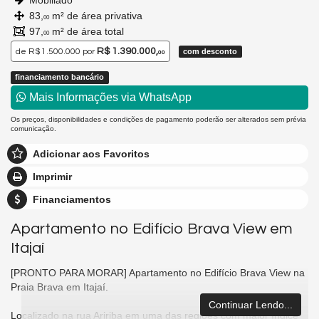
Mobiliado
83,
m² de área privativa
00
97,
m² de área total
00
R$ 1.390.000,
de
R$ 1.500.000
por
com desconto
00
financiamento bancário
Mais Informações via WhatsApp
Os preços, disponibilidades e condições de pagamento poderão ser alterados sem prévia
comunicação.
Adicionar aos Favoritos
Imprimir
Financiamentos
Apartamento no Edifício Brava View em
Itajaí
[PRONTO PARA MORAR] Apartamento no Edifício Brava View na
Praia Brava em Itajaí.
Continuar Lendo...
Localizado na rua Aririba em uma das regiões com maior índice