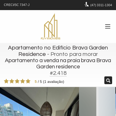
CRECI/SC 7347-J
(47)
3311-1304
Apartamento no Edifício Brava Garden
Residence
- Pronto para morar
Apartamento a venda na praia brava Brava
Garden residence
#2.418
5
/
5
(
1
avaliação)