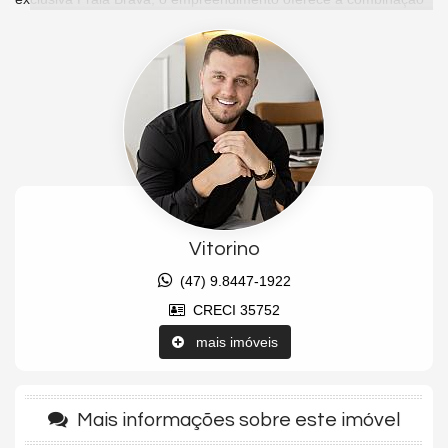
perfeita entre sofisticação, conforto e qualidade de vida, próximo
aos melhores restaurantes, beach clubs, mercados premium,
academias e com fácil acesso a Balneário Camboriú e ao Centro
de Itajaí.
O apartamento possui 117 m² privativos e uma planta moderna
que privilegia integração, funcionalidade e bem-estar. A unidade
conta com 03 suítes amplas, living integrado com sala de estar e
sala de jantar, lavabo, cozinha planejada, área de serviço
independente e uma espaçosa sacada com churrasqueira a
carvão, perfeita para reunir amigos e familiares enquanto
contempla uma belíssima vista para o mar da Praia Brava. O
Vitorino
imóvel possui ainda piso laminado nos ambientes íntimos e 02
vagas de garagem privativas.
(47) 9.8447-1922
O Brava Garden Residence oferece uma infraestrutura completa
CRECI 35752
de lazer em estilo home club, proporcionando uma experiência
única para moradores e investidores. O condomínio conta com
mais imóveis
piscina adulto e infantil, espaço gourmet, salão de festas, pub,
sala de jogos, academia equipada, spa, sauna, brinquedoteca,
playground e diversas áreas de convivência projetadas para
Mais informações sobre este imóvel
oferecer conforto, segurança e lazer para toda a família.