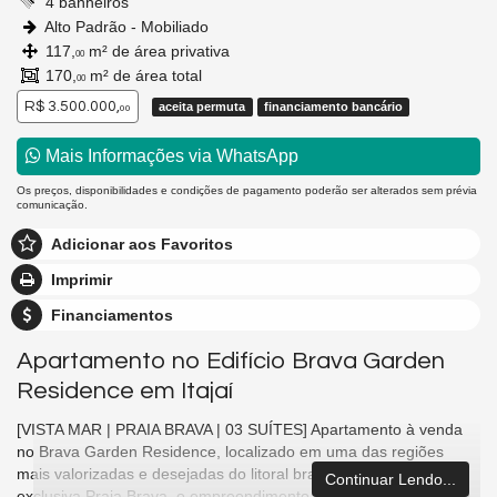
4 banheiros
Alto Padrão - Mobiliado
117,
m² de área privativa
00
170,
m² de área total
00
R$ 3.500.000,
aceita permuta
financiamento bancário
00
Mais Informações via WhatsApp
Os preços, disponibilidades e condições de pagamento poderão ser alterados sem prévia
comunicação.
Adicionar aos Favoritos
Imprimir
Financiamentos
Apartamento no Edifício Brava Garden
Residence em Itajaí
[VISTA MAR | PRAIA BRAVA | 03 SUÍTES] Apartamento à venda
no Brava Garden Residence, localizado em uma das regiões
mais valorizadas e desejadas do litoral brasileiro. Situado na
Continuar Lendo...
exclusiva Praia Brava, o empreendimento oferece a combinação