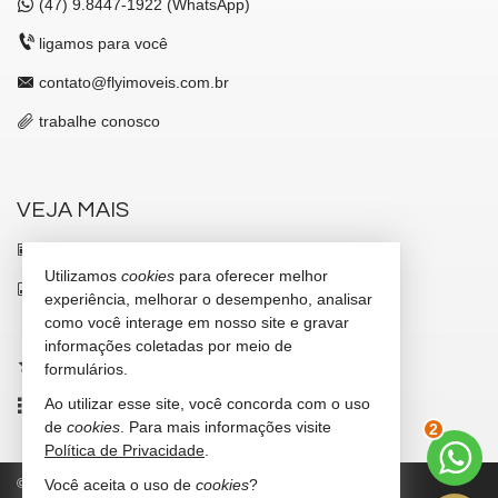
(47)
9.8447-1922 (WhatsApp)
ligamos para você
contato@flyimoveis.com.br
trabalhe conosco
VEJA MAIS
receba nosso newsletter
Utilizamos
cookies
para oferecer melhor
indicadores financeiros
experiência, melhorar o desempenho, analisar
como você interage em nosso site e gravar
cadastre seu imóvel
informações coletadas por meio de
imóveis favoritos
formulários.
Ao utilizar esse site, você concorda com o uso
mapa de imóveis
2
de
cookies
. Para mais informações visite
Política de Privacidade
.
©
2026
CRECI/SC 7347-J
Política de Privacidade
Você aceita o uso de
cookies
?