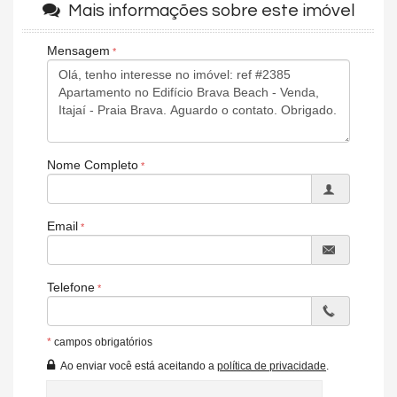
Área de Serviço
Mais informações sobre este imóvel
Home Office
Piscina Privativa
Mensagem
Sala de Jantar
Cozinha
Espaço Gourmet
Jardim
Lavabo
Banheiro Social
Sala de TV
Nome Completo
Características do Empreendimento
Bar
Gerador
Sala de Jogos
Email
Salão de Festas
Cinema
Espaço Gourmet
Espaço Fitness
Telefone
Portaria 24h
Medidores Individuais
Captação de Água
*
campos obrigatórios
Playground
Brinquedoteca
Ao enviar você está aceitando a
política de privacidade
.
Piscina Infantil