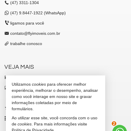
(47)
3311-1304
(47)
9.8447-1922 (WhatsApp)
ligamos para você
contato@flyimoveis.com.br
trabalhe conosco
VEJA MAIS
receba nosso newsletter
Utilizamos
cookies
para oferecer melhor
indicadores financeiros
experiência, melhorar o desempenho, analisar
como você interage em nosso site e gravar
cadastre seu imóvel
informações coletadas por meio de
imóveis favoritos
formulários.
Ao utilizar esse site, você concorda com o uso
mapa de imóveis
de
cookies
. Para mais informações visite
2
Política de Privacidade
.