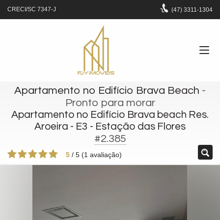
CRECI/SC 7347-J
(47)
3311-1304
Apartamento no Edifício Brava Beach
-
Pronto para morar
Apartamento no Edifício Brava beach Res.
Aroeira - E3 - Estação das Flores
#2.385
5
/
5
(
1
avaliação)