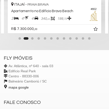
ITAJAÍ -
PRAIA BRAVA
#802
6
Apartamento no Edifício Brava Beach
3
4
4
340,
199,
73
00
R$ 7.300.000,
00
FLY IMÓVEIS
Av. Atlântica, nº 640 - sala 03
Edifício Real Park
Centro - 88330-006
Balneário Camboriú /
SC
mapa google
FALE CONOSCO