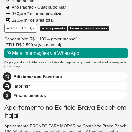
4 banheiros
Alto Padrão - Quadra do Mar
160,
m² de área privativa
06
220,
m² de área total
00
R$ 4.600.000,
aceita permuta
financiamento bancário
00
Condomínio: R$ 1.100,
(valor mensal)
00
IPTU
: R$ 2.500,
(valor anual)
00
Mais Informações via WhatsApp
Os preços, disponibilidades e condições de pagamento poderão ser alterados sem prévia
comunicação.
Adicionar aos Favoritos
Imprimir
Financiamentos
Apartamento no Edifício Brava Beach em
Itajaí
Apartamento PRONTO PARA MORAR no Complexo Brava Beach,
160,00m² privativos, mobiliado e equipado, 03 suítes, lavabo,