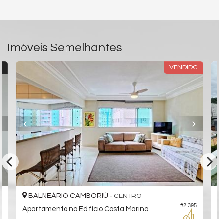
Imóveis Semelhantes
X
VENDIDO
BALNEÁRIO CAMBORIÚ -
CENTRO
9
#2.395
Apartamento no Edifício Costa Marina