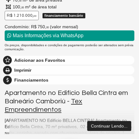
70,
m² de área privativa
00
100,
m² de área total
00
R$ 1.210.000,
financiamento bancário
00
Condomínio: R$ 750,
(valor mensal)
00
Mais Informações via WhatsApp
Os preços, disponibilidades e condições de pagamento poderão ser alterados sem prévia
comunicação.
Adicionar aos Favoritos
Imprimir
Financiamentos
Apartamento no Edifício Bella Cintra em
Balneário Camboriú -
Tex
Empreendimentos
[APARTAMENTO NO Edifício BELLA CINTRA] Apartamento no
Continuar Lendo...
Edifício Bella Cintra, 70 m² privativos, 02 dormitórios sendo uma
suíte, cozinha, sacada com churrasqueira, área de serviço, 1