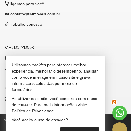
ligamos para você
contato@flyimoveis.com.br
trabalhe conosco
VEJA MAIS
receba nosso newsletter
Utilizamos
cookies
para oferecer melhor
indicadores financeiros
experiência, melhorar o desempenho, analisar
como você interage em nosso site e gravar
cadastre seu imóvel
informações coletadas por meio de
imóveis favoritos
formulários.
Ao utilizar esse site, você concorda com o uso
mapa de imóveis
2
de
cookies
. Para mais informações visite
Política de Privacidade
.
©
2026
CRECI/SC 7347-J
Política de Privacidade
Você aceita o uso de
cookies
?