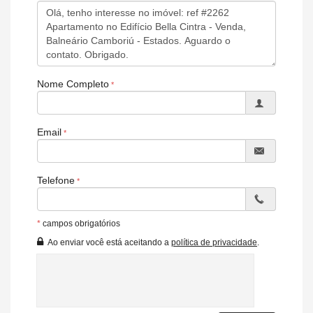
Sala de Estar
Cozinha
Banheiro Social
Acabamento em Gesso
Características do Empreendimento
Sala de Jogos
Nome Completo
Salão de Festas
Espaço Gourmet
Espaço Fitness
Playground
Email
Bicicletário
Pìscina Térmica
Entrada para Banhistas
Telefone
Box de Praia
Endereço:
Rua São Paulo, nº 120
*
campos obrigatórios
Estados
Ao enviar você está aceitando a
política de privacidade
.
Balneário Camboriú /
SC
ver mapa abaixo