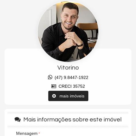
banheiro social, 01 vagas de garagem privativas.
Empreendimento: Conta com Academia, bicicletário, entrada p/
banhistas e box de praia, espaço gourmet, playground, sala de
jogos, salão de festas e piscina aquecida.
Localização: Próximo ao Balneário Shopping, rodoviária, escolas,
faculdades, supermercados.
Vitorino
Entrada
(Entrada)
(47) 9.8447-1922
R$ 460.000,00
CRECI 35752
Parcelamento
(Parcelamento mensal )
mais imóveis
24x R$ 14.375,00
Reforço/Balão
(Reforços anuais)
2x R$ 172.500,00
Mais informações sobre este imóvel
Características do Imóvel
Área de Serviço
Mensagem
Sacada com Churrasqueira