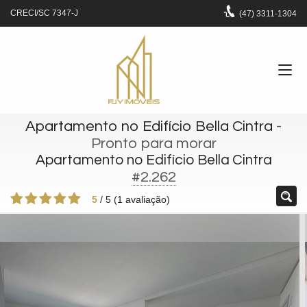
CRECI/SC 7347-J
(47)
3311-1304
Apartamento no Edifício Bella Cintra
-
Pronto para morar
Apartamento no Edifício Bella Cintra
#2.262
5
/
5
(
1
avaliação)