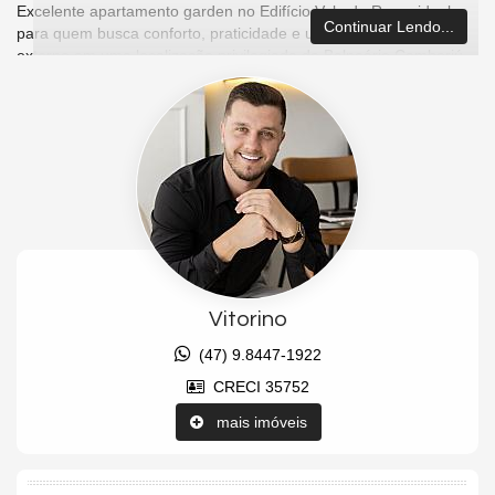
Excelente apartamento garden no Edifício Vale do Reno, ideal
Continuar Lendo...
para quem busca conforto, praticidade e um amplo espaço
externo em uma localização privilegiada de Balneário Camboriú.
O imóvel possui 131 m² de área privativa, distribuídos em 2
dormitórios, sendo 1 suíte, banheiro social, sala de estar e jantar
integradas, cozinha, área de serviço e um amplo terraço
privativo, perfeito para momentos de lazer, confraternizações ou
para quem valoriza ambientes ao ar livre.
Conta ainda com 1 vaga de garagem privativa.
Localização privilegiada, na segunda quadra do mar, próximo a
padarias, supermercados, farmácias e uma ampla variedade de
comércios e serviços, proporcionando mais praticidade para o dia
a dia.
Vitorino
Uma excelente oportunidade para morar ou investir em uma das
(47) 9.8447-1922
regiões mais desejadas de Balneário Camboriú.
CRECI 35752
Agende sua visita e conheça este excelente imóvel!
mais imóveis
Aceita proposta de imóvel em São Paulo.
Características do Imóvel