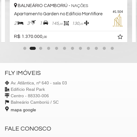
BALNEÁRIO CAMBORIÚ -
NAÇÕES
6
#1.504
Apartamento Garden no Edifício Montifiore
2
3
1
145,
130,
00
00
R$ 1.370.000,
00
FLY IMÓVEIS
Av. Atlântica, nº 640 - sala 03
Edifício Real Park
Centro - 88330-006
Balneário Camboriú /
SC
mapa google
FALE CONOSCO