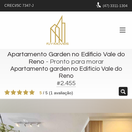
CRECI/SC 7347-J
(47)
3311-1304
Apartamento Garden no Edificio Vale do
Reno
- Pronto para morar
Apartamento garden no Edifício Vale do
Reno
#2.455
5
/
5
(
1
avaliação)