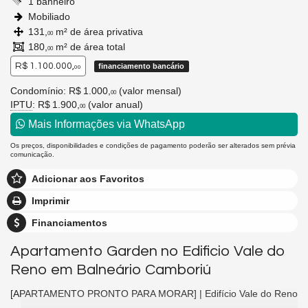
1 banheiro
Mobiliado
131,
m² de área privativa
00
180,
m² de área total
00
R$ 1.100.000,
financiamento bancário
00
Condomínio: R$ 1.000,
(valor mensal)
00
IPTU
: R$ 1.900,
(valor anual)
00
Mais Informações via WhatsApp
Os preços, disponibilidades e condições de pagamento poderão ser alterados sem prévia
comunicação.
Adicionar aos Favoritos
Imprimir
Financiamentos
Apartamento Garden no Edificio Vale do
Reno em Balneário Camboriú
[APARTAMENTO PRONTO PARA MORAR] | Edifício Vale do Reno