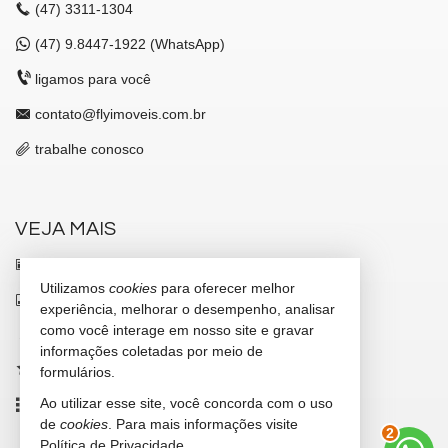
(47)
3311-1304
(47)
9.8447-1922 (WhatsApp)
ligamos para você
contato@flyimoveis.com.br
trabalhe conosco
VEJA MAIS
receba nosso newsletter
Utilizamos
cookies
para oferecer melhor
indicadores financeiros
experiência, melhorar o desempenho, analisar
como você interage em nosso site e gravar
cadastre seu imóvel
informações coletadas por meio de
imóveis favoritos
formulários.
Ao utilizar esse site, você concorda com o uso
mapa de imóveis
2
de
cookies
. Para mais informações visite
Política de Privacidade
.