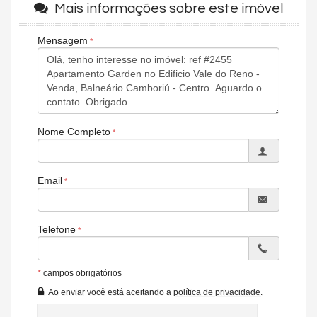
Mais informações sobre este imóvel
Área de Serviço
Copa/Cozinha
Sacada / Varanda
Mensagem
Sala de Estar
Sala para 2 Ambientes
Cozinha
Banheiro Social
Piso Cerâmico
Características do Empreendimento
Nome Completo
Salão de Festas
Elevador
Hall Decorado e Mobiliado
Email
Endereço:
Rua 2480, nº 390
Centro
Balneário Camboriú /
SC
Telefone
ver mapa abaixo
*
campos obrigatórios
Ao enviar você está aceitando a
política de privacidade
.