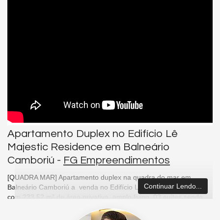
Apartamento Duplex no Edifício Lê
Majestic Residence em Balneário
Camboriú -
FG Empreendimentos
[QUADRA MAR] Apartamento duplex na quadra do mar em
Continuar Lendo...
Balneário Camboriú a venda no Edifício Lê Majestic Residence
com 233,52 m² de área privativa, amplo living, 03 suítes sendo
uma master com hidromassagem, closet separado, sala de jantar
e estar integradas, pé direito duplo, churrasqueira, semi