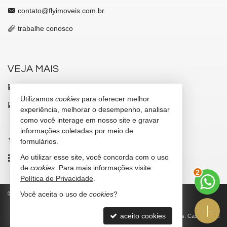
contato@flyimoveis.com.br
trabalhe conosco
VEJA MAIS
receba nosso newsletter
Utilizamos
cookies
para oferecer melhor
indicadores financeiros
experiência, melhorar o desempenho, analisar
como você interage em nosso site e gravar
cadastre seu imóvel
informações coletadas por meio de
imóveis favoritos
formulários.
Ao utilizar esse site, você concorda com o uso
mapa de imóveis
de
cookies
. Para mais informações visite
3
Política de Privacidade
.
©
2026
CRECI/SC 7347-J
Política de Privacidade
Você aceita o uso de
cookies
?
aceito cookies
Site para imobiliárias
: Castel Digital