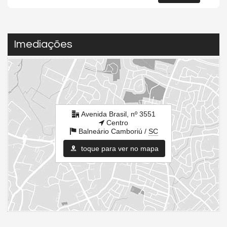
Piscina Infantil
Elevador
Deck Molhado
Espaço Zen
Imediações
Pìscina Térmica
Hall Decorado e Mobiliado
Estar Social
Hidromassagem
Endereço:
Avenida Brasil, nº 3551
Centro
Avenida Brasil, nº 3551
Balneário Camboriú /
SC
Centro
Balneário Camboriú /
SC
ver mapa abaixo
toque para ver no mapa