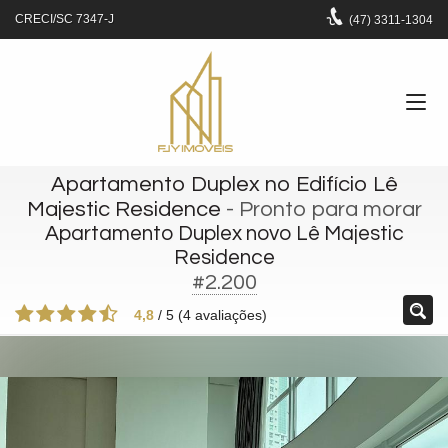
CRECI/SC 7347-J
(47)
3311-1304
Apartamento Duplex no Edifício Lê
Majestic Residence
- Pronto para morar
Apartamento Duplex novo Lê Majestic
Residence
#2.200
4,8
/
5
(
4
avaliações)