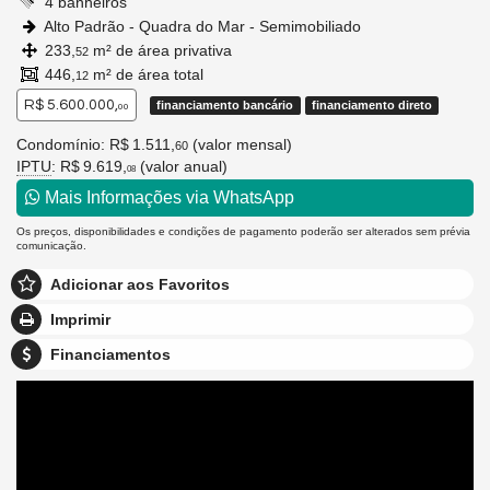
4 banheiros
Alto Padrão - Quadra do Mar - Semimobiliado
233,
m² de área privativa
52
446,
m² de área total
12
R$ 5.600.000,
financiamento bancário
financiamento direto
00
Condomínio: R$ 1.511,
(valor mensal)
60
IPTU
: R$ 9.619,
(valor anual)
08
Mais Informações via WhatsApp
Os preços, disponibilidades e condições de pagamento poderão ser alterados sem prévia
comunicação.
Adicionar aos Favoritos
Imprimir
Financiamentos