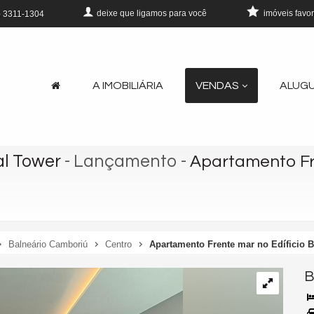
deixe que
ligamos para você
imóveis favor
)
3311-1304
A IMOBILIÁRIA
VENDAS
ALUG
al Tower
- Lançamento
-
Apartamento Fre
Balneário Camboriú
Centro
Apartamento Frente mar no Edíficio B
B