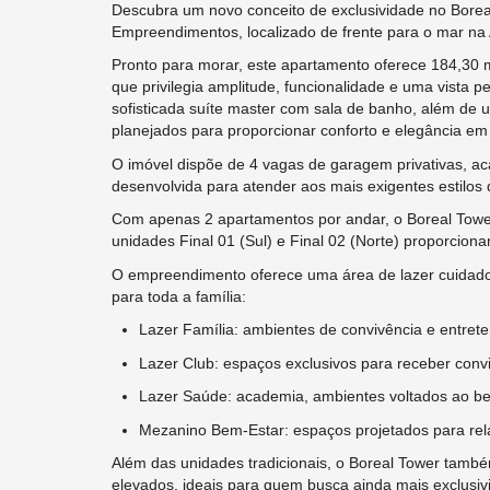
Descubra um novo conceito de exclusividade no Bore
Empreendimentos, localizado de frente para o mar na 
Pronto para morar, este apartamento oferece 184,30 m
que privilegia amplitude, funcionalidade e uma vista 
sofisticada suíte master com sala de banho, além de u
planejados para proporcionar conforto e elegância em
O imóvel dispõe de 4 vagas de garagem privativas, ac
desenvolvida para atender aos mais exigentes estilos 
Com apenas 2 apartamentos por andar, o Boreal Tower g
unidades Final 01 (Sul) e Final 02 (Norte) proporcio
O empreendimento oferece uma área de lazer cuidado
para toda a família:
Lazer Família: ambientes de convivência e entret
Lazer Club: espaços exclusivos para receber conv
Lazer Saúde: academia, ambientes voltados ao be
Mezanino Bem-Estar: espaços projetados para rel
Além das unidades tradicionais, o Boreal Tower tam
elevados, ideais para quem busca ainda mais exclusivida