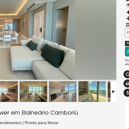
R
f
Os
al
ower em Balneário Camboriú
endimentos | Pronto para Morar