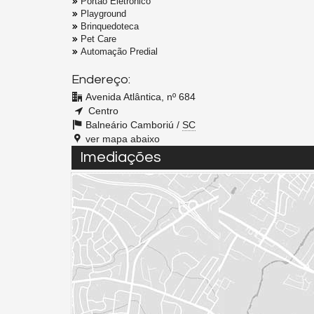
Portão Eletrônico
Playground
Brinquedoteca
Pet Care
Automação Predial
Endereço:
Avenida Atlântica, nº 684
Centro
Balneário Camboriú /
SC
ver mapa abaixo
Imediações