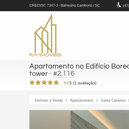
CRECI/SC 7347-J
- Balneário Camboriú /
SC
(47
Apartamento no Edifício Bore
-
#2.116
tower
5
/
5
(
1
avaliação)
Imóveis à Venda
Apartamentos
Santa Catarina