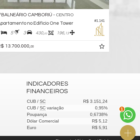
BALNEÁRIO CAMBORIÚ -
BALNEÁ
CENTRO
#1.141
partamento no Edifício One Tower
Apartamen
4
5
3
4
5
430,
196,
13
00
$ 13.700.000,
R$ 13.500
00
INDICADORES
FINANCEIROS
CUB /
SC
R$ 3.151,24
CUB /
SC
variação
0,95%
2
Poupança
0,6738%
Dólar Comercial
R$ 5,12
Euro
R$ 5,91