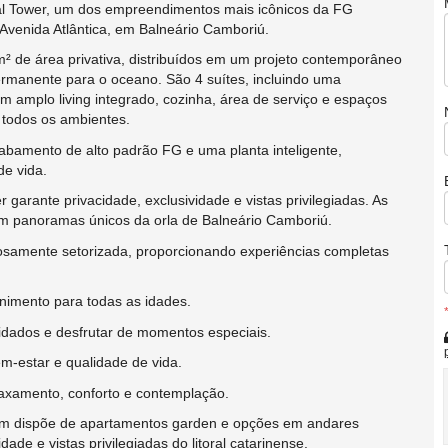
al Tower, um dos empreendimentos mais icônicos da FG
Avenida Atlântica, em Balneário Camboriú.
² de área privativa, distribuídos em um projeto contemporâneo
permanente para o oceano. São 4 suítes, incluindo uma
m amplo living integrado, cozinha, área de serviço e espaços
 todos os ambientes.
abamento de alto padrão FG e uma planta inteligente,
de vida.
arante privacidade, exclusividade e vistas privilegiadas. As
nam panoramas únicos da orla de Balneário Camboriú.
samente setorizada, proporcionando experiências completas
enimento para todas as idades.
idados e desfrutar de momentos especiais.
m-estar e qualidade de vida.
axamento, conforto e contemplação.
bém dispõe de apartamentos garden e opções em andares
de e vistas privilegiadas do litoral catarinense.