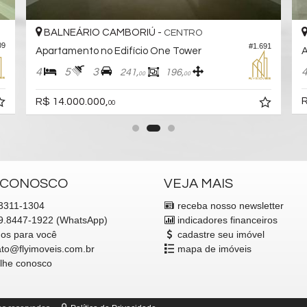
BALNEÁRIO CAMBORIÚ -
CENTRO
09
#1.691
Apartamento no Edifício One Tower
A
4
5
3
241,
196,
00
00
R
R$ 14.000.000,
00
 CONOSCO
VEJA MAIS
3311-1304
receba nosso newsletter
.8447-1922 (WhatsApp)
indicadores financeiros
mos para você
cadastre seu imóvel
ato@flyimoveis.com.br
mapa de imóveis
alhe conosco