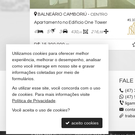
BALNEÁRIO CAMBORIÚ -
CENTRO
#2.447
#1.1
Apartamento no Edifício One Tower
4
5
3
430,
216,
59
00
R$ 15.300.000,
00
Utilizamos
cookies
para oferecer melhor
experiência, melhorar o desempenho, analisar
como você interage em nosso site e gravar
informações coletadas por meio de
formulários.
FLY IMÓVEIS
FALE
Ao utilizar esse site, você concorda com o uso
Av. Atlântica, nº 640 - sala 03
(47)
de
cookies
. Para mais informações visite
Edifício Real Park
(47)
9
Política de Privacidade
.
Centro - 88330-006
liga
Balneário Camboriú /
SC
cont
Você aceita o uso de
cookies
?
mapa google
trab
aceito cookies