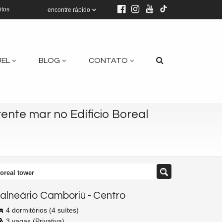
itos
encontre rápido
UEL
BLOG
CONTATO
nte mar no Edíficio Boreal
oreal tower
alneário Camboriú
-
Centro
4 dormitórios (4 suítes)
3 vagas (Privativa)